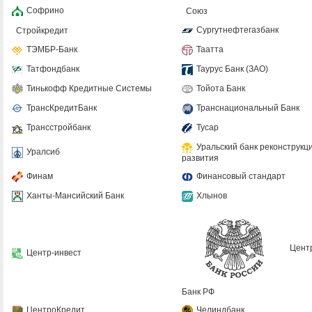
Софрино
Союз
Сургутнефтегазбанк
Стройкредит
ТЭМБР-Банк
Таатта
Татфондбанк
Таурус Банк (ЗАО)
Тинькофф Кредитные Системы
Тойота Банк
ТрансКредитБанк
Транснациональный Банк
Трансстройбанк
Тусар
Уральский банк реконструкц
Уралсиб
развития
Финам
Финансовый стандарт
Ханты-Мансийский Банк
Хлынов
Цент
Центр-инвест
Банк РФ
ЦентроКредит
Челиндбанк