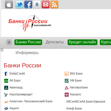
Банки России
Депозиты
Кредит онлайн
Курс
⊕
Информеры
Банки России
DeltaCredit
ING Банк
АК Барс
АФ Банк
Авангард
Автовазбанк
Агропромкредит
Агророс
Азиатско–Тихоокеанский Банк
АйСиАйСиАй Банк Евразия
Акцепт
Алеф-Банк