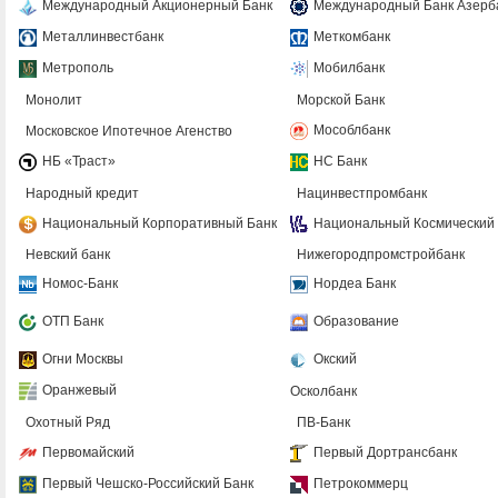
Международный Акционерный Банк
Международный Банк Азерб
Металлинвестбанк
Меткомбанк
Метрополь
Мобилбанк
Монолит
Морской Банк
Мособлбанк
Московское Ипотечное Агенство
НБ «Траст»
НС Банк
Народный кредит
Нацинвестпромбанк
Национальный Корпоративный Банк
Национальный Космический
Невский банк
Нижегородпромстройбанк
Номос-Банк
Нордеа Банк
ОТП Банк
Образование
Огни Москвы
Окский
Оранжевый
Осколбанк
Охотный Ряд
ПВ-Банк
Первомайский
Первый Дортрансбанк
Первый Чешско-Российский Банк
Петрокоммерц