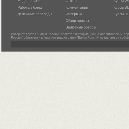
Медиа-рейтинг
Статьи
Курсы W
Работа в банке
Комментарии
Курсы Bl
Денежные переводы
Интервью
Курсы Ц
Обзор прессы
Валютные обзоры
Интернет-портал "Банки России" является информационно-аналитическим пор
России" обязательна. Администрация сайта "Банки России" оставляет за собо