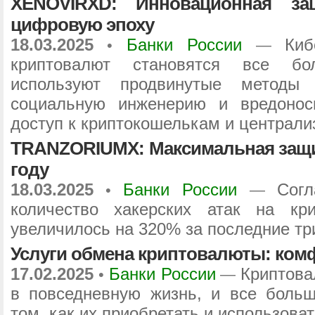
XENOVIRXD: Инновационная за
цифровую эпоху
18.03.2025
Банки России
Киб
•
—
криптовалют становятся все б
используют продвинутые методы 
социальную инженерию и вредонос
доступ к криптокошелькам и централ
TRANZORIUMX: Максимальная защит
году
18.03.2025
Банки России
Согл
•
—
количество хакерских атак на кр
увеличилось на 320% за последние три
Услуги обмена криптовалюты: ком
17.02.2025
Банки России
Криптова
•
—
в повседневную жизнь, и все боль
том, как их приобретать и использоват