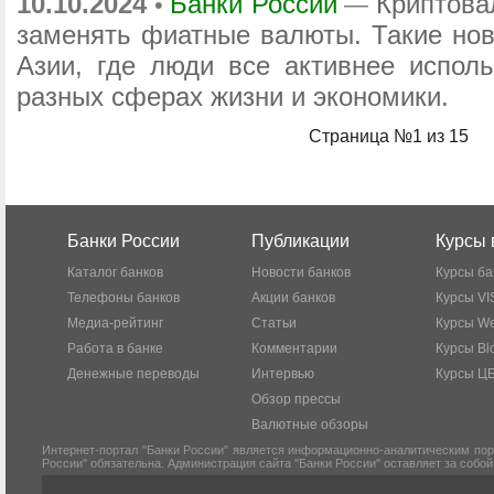
10.10.2024
Банки России
Криптова
•
—
заменять фиатные валюты. Такие нов
Азии, где люди все активнее испо
разных сферах жизни и экономики.
Страница №1 из 15
Банки России
Публикации
Курсы 
Каталог банков
Новости банков
Курсы ба
Телефоны банков
Акции банков
Курсы VI
Медиа-рейтинг
Статьи
Курсы W
Работа в банке
Комментарии
Курсы Bl
Денежные переводы
Интервью
Курсы Ц
Обзор прессы
Валютные обзоры
Интернет-портал "Банки России" является информационно-аналитическим пор
России" обязательна. Администрация сайта "Банки России" оставляет за собо