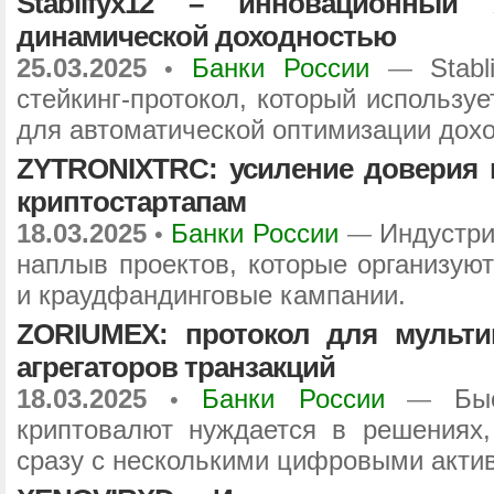
Stablifyx12 – инновационный A
динамической доходностью
25.03.2025
Банки России
Stab
•
—
стейкинг-протокол, который использу
для автоматической оптимизации дохо
ZYTRONIXTRC: усиление доверия 
криптостартапам
18.03.2025
Банки России
Индустри
•
—
наплыв проектов, которые организую
и краудфандинговые кампании.
ZORIUMEX: протокол для мульт
агрегаторов транзакций
18.03.2025
Банки России
Бы
•
—
криптовалют нуждается в решениях,
сразу с несколькими цифровыми акти