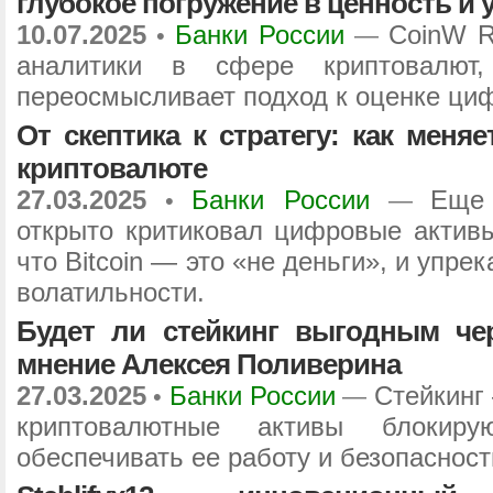
глубокое погружение в ценность и
10.07.2025
Банки России
CoinW R
•
—
аналитики в сфере криптовалют
переосмысливает подход к оценке ци
От скептика к стратегу: как меня
криптовалюте
27.03.2025
Банки России
Еще
•
—
открыто критиковал цифровые активы
что Bitcoin — это «не деньги», и упре
волатильности.
Будет ли стейкинг выгодным чер
мнение Алексея Поливерина
27.03.2025
Банки России
Стейкинг 
•
—
криптовалютные активы блокир
обеспечивать ее работу и безопасност