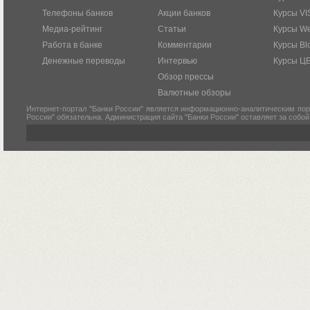
Телефоны банков
Акции банков
Курсы VI
Медиа-рейтинг
Статьи
Курсы W
Работа в банке
Комментарии
Курсы Bl
Денежные переводы
Интервью
Курсы Ц
Обзор прессы
Валютные обзоры
Интернет-портал "Банки России" является информационно-аналитическим пор
России" обязательна. Администрация сайта "Банки России" оставляет за собо