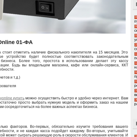
0
п
0
с
0
у
nline 01-ФА
2
с
А стоит отметить наличие фискального накопителя на 15 месяцев. Это
1
е устройство будет полностью соответствовать законодательным
п
бизнеса. Более того, простота в использовании делает эту кассу
1
ации. Будь вы владельцем магазина, кафе или онлайн-сервиса, ККТ
н
ебности.
0
п
тов и т.д.)
0
р
ьзователя
3
в
yonline купить
можно осуществить быстро и удобно через интернет. Вам
3
достаточно просто выбрать нужную модель и оформить заказ на нашем
р
ам сосредоточиться на более важных аспектах бизнеса.
лько факторов. Во-первых, обязательно изучите требования вашего
бности, и не каждая касса подойдет каждому. Во-вторых, учитывайте
сой может сыграть решающую роль в скорости обслуживания клиентов. И
0