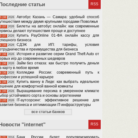
Последние статьи
RSS
Автобус Казань — Самара: удобный способ
5
08
2026
утешествия между двумя крупными городами Поволжья
Билеты на автобус онлайн: как современные
6
07
2026
ервисы делают путешествия проще и доступнее
Купить PayOnline 01-ФА онлайн кассу для
3
07
2026
спешного бизнеса
СДЭК для ИП: тарифы, условия
4
06
2026
отрудничества и преимущества для бизнеса
История и развитие серии Grand Theft Auto от
7
06
2026
ервых игр до современных шедевров
Займ без отказа: как быстро получить деньги
1
06
2026
а карту в любое время
Колледжи России: современный путь к
4
06
2026
рофессии и успешной карьере
Купить ванну в Лиде: как выбрать идеальное
1
06
2026
ешение для комфортной ванной комнаты
Выращивание персика в умеренном климате
1
05
2026
ыбор устойчивого сорта и основы агротехники
IT-аутсорсинг: эффективное решение для
0
05
2026
азвития бизнеса и оптимизации IT-инфраструктуры
все статьи банков
Новости "internet"
RSS
Банк России будет популяризировать
6
11
2016