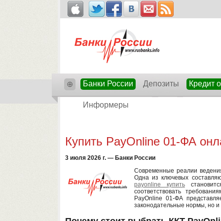
Банки России
Депозиты
Кредит 
⊕
Информеры
Купить PayOnline 01-ФА онл
3 июля 2026 г. — Банки России
Современные реалии ведения
Одна из ключевых составляю
payonline купить
становитс
соответствовать требовани
PayOnline 01-ФА представля
законодательные нормы, но и
Почему стоит выбрать ККТ PayOnl