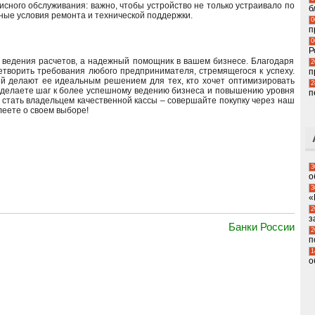
исного обслуживания: важно, чтобы устройство не только устраивало по
б
пные условия ремонта и технической поддержки.
0
п
0
Р
я ведения расчетов, а надежный помощник в вашем бизнесе. Благодаря
2
летворить требования любого предпринимателя, стремящегося к успеху.
п
й делают ее идеальным решением для тех, кто хочет оптимизировать
2
 делаете шаг к более успешному ведению бизнеса и повышению уровня
п
ь стать владельцем качественной кассы – совершайте покупку через наш
леете о своем выборе!
3
о
3
«
2
з
Банки России
2
п
1
о