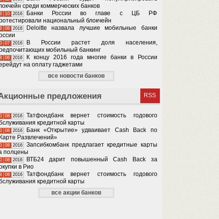
локчейн среди коммерческих банков
Банки России во главе с ЦБ РФ
6
10
2016
ротестировали национальный блокчейн
Deloitte назвала лучшие мобильные банки
6
08
2016
оссии
В России растет доля населения,
0
07
2016
редпочитающих мобильный банкинг
К концу 2016 года многие банки в России
8
06
2016
ерейдут на оплату гаджетами
все новости банков
Акционные предложения
RSS
Татфондбанк вернет стоимость годового
0
08
2016
бслуживания кредитной карты
Банк «Открытие» удваивает Cash Back по
0
08
2016
Карте Развлечений»
Запсибкомбанк предлагает кредитные карты
0
08
2016
а полцены
ВТБ24 дарит повышенный Cash Back за
0
08
2016
окупки в Рио
Татфондбанк вернет стоимость годового
4
08
2016
бслуживания кредитной карты
все акции банков