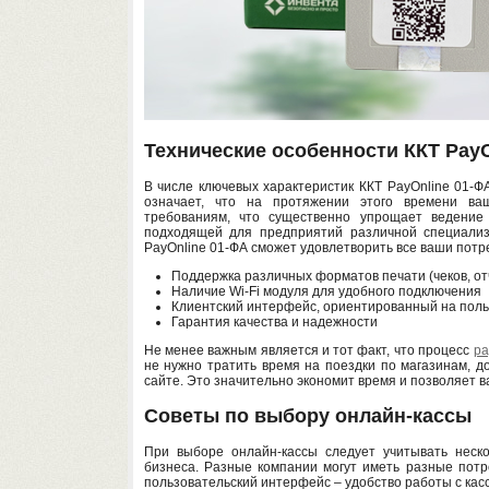
Технические особенности ККТ PayO
В числе ключевых характеристик ККТ PayOnline 01-Ф
означает, что на протяжении этого времени ваш
требованиям, что существенно упрощает ведение 
подходящей для предприятий различной специализ
PayOnline 01-ФА сможет удовлетворить все ваши потр
Поддержка различных форматов печати (чеков, отче
Наличие Wi-Fi модуля для удобного подключения
Клиентский интерфейс, ориентированный на пол
Гарантия качества и надежности
Не менее важным является и тот факт, что процесс
pa
не нужно тратить время на поездки по магазинам, 
сайте. Это значительно экономит время и позволяет в
Советы по выбору онлайн-кассы
При выборе онлайн-кассы следует учитывать неско
бизнеса. Разные компании могут иметь разные потре
пользовательский интерфейс – удобство работы с кас