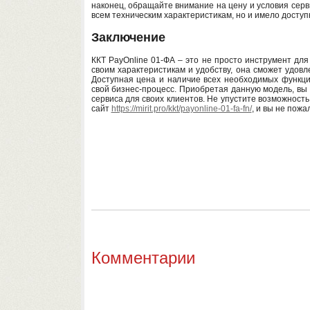
наконец, обращайте внимание на цену и условия серв
всем техническим характеристикам, но и имело досту
Заключение
ККТ PayOnline 01-ФА – это не просто инструмент дл
своим характеристикам и удобству, она сможет удов
Доступная цена и наличие всех необходимых функци
свой бизнес-процесс. Приобретая данную модель, вы
сервиса для своих клиентов. Не упустите возможност
сайт
https://mirit.pro/kkt/payonline-01-fa-fn/
, и вы не пожа
Комментарии