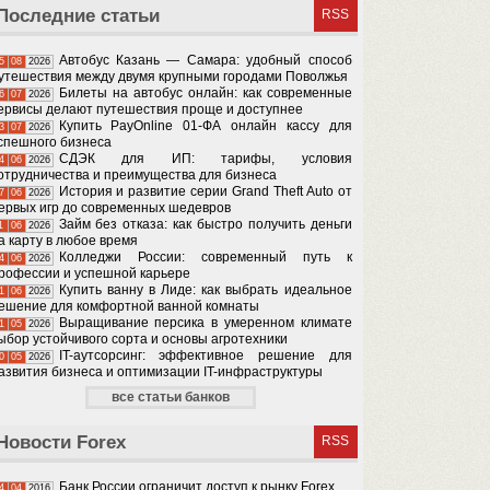
Последние статьи
RSS
Автобус Казань — Самара: удобный способ
5
08
2026
утешествия между двумя крупными городами Поволжья
Билеты на автобус онлайн: как современные
6
07
2026
ервисы делают путешествия проще и доступнее
Купить PayOnline 01-ФА онлайн кассу для
3
07
2026
спешного бизнеса
СДЭК для ИП: тарифы, условия
4
06
2026
отрудничества и преимущества для бизнеса
История и развитие серии Grand Theft Auto от
7
06
2026
ервых игр до современных шедевров
Займ без отказа: как быстро получить деньги
1
06
2026
а карту в любое время
Колледжи России: современный путь к
4
06
2026
рофессии и успешной карьере
Купить ванну в Лиде: как выбрать идеальное
1
06
2026
ешение для комфортной ванной комнаты
Выращивание персика в умеренном климате
1
05
2026
ыбор устойчивого сорта и основы агротехники
IT-аутсорсинг: эффективное решение для
0
05
2026
азвития бизнеса и оптимизации IT-инфраструктуры
все статьи банков
Новости Forex
RSS
​Банк России ограничит доступ к рынку Forex
4
04
2016