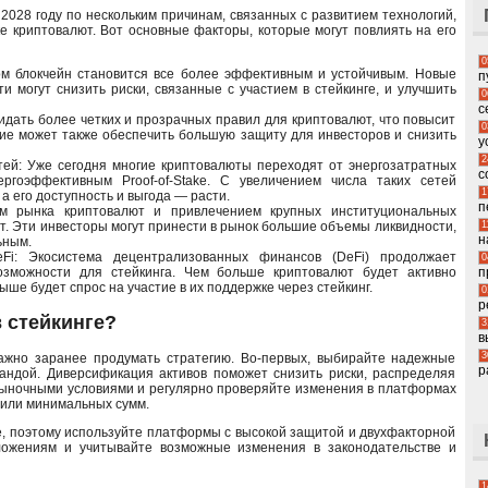
2028 году по нескольким причинам, связанных с развитием технологий,
 криптовалют. Вот основные факторы, которые могут повлиять на его
0
ом блокчейн становится все более эффективным и устойчивым. Новые
п
 могут снизить риски, связанные с участием в стейкинге, и улучшить
0
с
дать более четких и прозрачных правил для криптовалют, что повысит
0
ние может также обеспечить большую защиту для инвесторов и снизить
у
2
сетей: Уже сегодня многие криптовалюты переходят от энергозатратных
с
ергоэффективным Proof-of-Stake. С увеличением числа таких сетей
1
а его доступность и выгода — расти.
п
ем рынка криптовалют и привлечением крупных институциональных
1
тет. Эти инвесторы могут принести в рынок большие объемы ликвидности,
н
ьным.
i: Экосистема децентрализованных финансов (DeFi) продолжает
0
п
возможности для стейкинга. Чем больше криптовалют будет активно
ше будет спрос на участие в их поддержке через стейкинг.
0
р
в стейкинге?
3
в
3
важно заранее продумать стратегию. Во-первых, выбирайте надежные
р
андой. Диверсификация активов поможет снизить риски, распределяя
рыночными условиями и регулярно проверяйте изменения в платформах
 или минимальных сумм.
е, поэтому используйте платформы с высокой защитой и двухфакторной
вложениям и учитывайте возможные изменения в законодательстве и
1