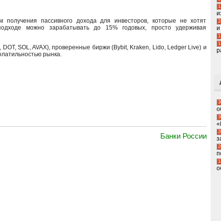
1
и
м получения пассивного дохода для инвесторов, которые не хотят
2
 подходе можно зарабатывать до 15% годовых, просто удерживая
и
1
1
OT, SOL, AVAX), проверенные биржи (Bybit, Kraken, Lido, Ledger Live) и
р
волатильностью рынка.
3
о
3
«
2
Банки России
з
2
п
1
о