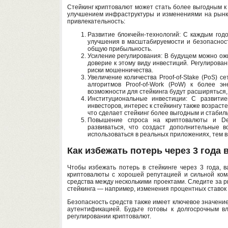
Стейкинг криптовалют может стать более выгодным к 
улучшением инфраструктуры и изменениями на рынке
привлекательность:
Развитие блокчейн-технологий: С каждым год
улучшения в масштабируемости и безопасности
общую прибыльность.
Усиление регулирования: В будущем можно ожи
доверие к этому виду инвестиций. Регулирова
риски мошенничества.
Увеличение количества Proof-of-Stake (PoS) 
алгоритмов Proof-of-Work (PoW) к более эн
возможности для стейкинга будут расширяться, 
Институциональные инвестиции: С развити
инвесторов, интерес к стейкингу также возрас
что сделает стейкинг более выгодным и стабил
Повышение спроса на криптовалюты и DeF
развиваться, что создаст дополнительные 
использоваться в реальных приложениях, тем вы
Как избежать потерь через 3 года 
Чтобы избежать потерь в стейкинге через 3 года, 
криптовалюты с хорошей репутацией и сильной ком
средства между несколькими проектами. Следите за 
стейкинга — например, изменения процентных ставок
Безопасность средств также имеет ключевое значени
аутентификацией. Будьте готовы к долгосрочным 
регулировании криптовалют.