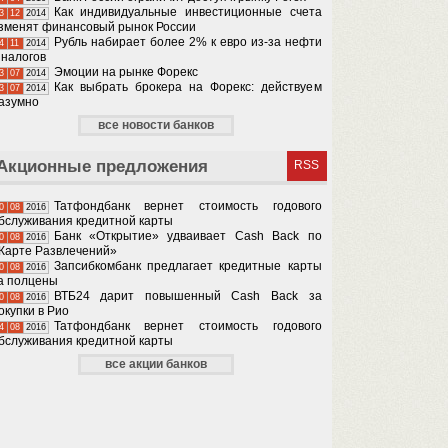
Как индивидуальные инвестиционные счета
3
12
2014
зменят финансовый рынок России
Рубль набирает более 2% к евро из-за нефти
4
11
2014
 налогов
Эмоции на рынке Форекс
3
07
2014
Как выбрать брокера на Форекс: действуем
3
07
2014
азумно
все новости банков
Акционные предложения
RSS
Татфондбанк вернет стоимость годового
0
08
2016
бслуживания кредитной карты
Банк «Открытие» удваивает Cash Back по
0
08
2016
Карте Развлечений»
Запсибкомбанк предлагает кредитные карты
0
08
2016
а полцены
ВТБ24 дарит повышенный Cash Back за
0
08
2016
окупки в Рио
Татфондбанк вернет стоимость годового
4
08
2016
бслуживания кредитной карты
все акции банков