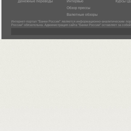
Денежные переводы
Интервью
Курсы Ц
Обзор прессы
Валютные обзоры
Интернет-портал "Банки России" является информационно-аналитическим пор
России" обязательна. Администрация сайта "Банки России" оставляет за собо