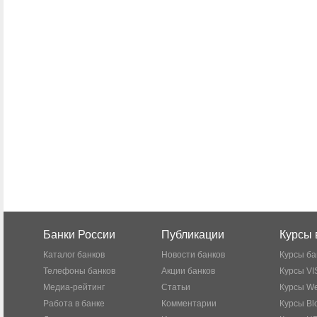
Банки России
Публикации
Курсы 
Каталог банков
Новости банков
Курсы ба
Телефоны банков
Акции банков
Курсы VI
Медиа-рейтинг
Статьи
Курсы W
Работа в банке
Комментарии
Курсы Bl