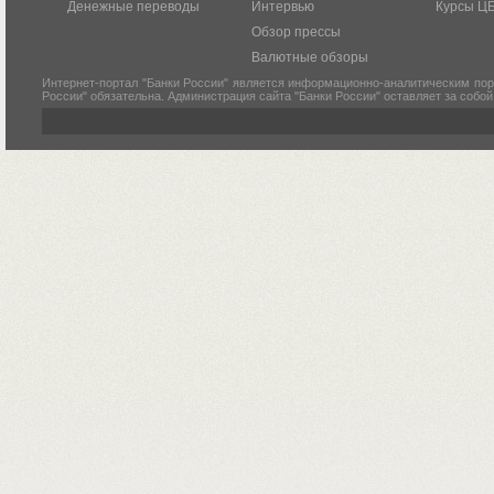
Денежные переводы
Интервью
Курсы Ц
Обзор прессы
Валютные обзоры
Интернет-портал "Банки России" является информационно-аналитическим пор
России" обязательна. Администрация сайта "Банки России" оставляет за собо