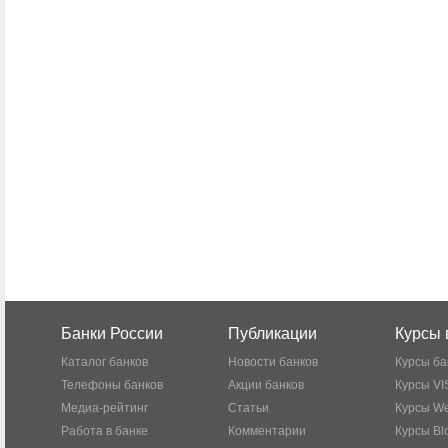
Банки России
Публикации
Курсы 
Каталог банков
Новости банков
Курсы ба
Телефоны банков
Акции банков
Курсы VI
Медиа-рейтинг
Статьи
Курсы W
Работа в банке
Комментарии
Курсы Bl