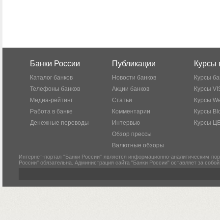
Банки России
Публикации
Курсы 
Каталог банков
Новости банков
Курсы ба
Телефоны банков
Акции банков
Курсы VI
Медиа-рейтинг
Статьи
Курсы W
Работа в банке
Комментарии
Курсы Bl
Денежные переводы
Интервью
Курсы Ц
Обзор прессы
Валютные обзоры
Интернет-портал "Банки России" является информационно-аналитическим пор
России" обязательна. Администрация сайта "Банки России" оставляет за собо