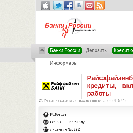
Банки России
Депозиты
Кредит 
⊕
Информеры
Райффайзенба
кредиты, вк
работы
Участник системы страхования вкладов (№ 574)
Работает
Основан в 1996 году
Лицензия №3292