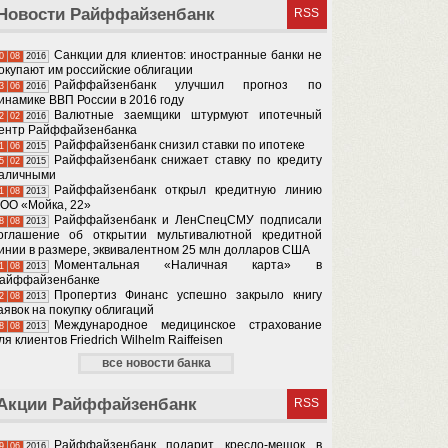
Новости Райффайзенбанк
RSS
Санкции для клиентов: иностранные банки не
0
08
2016
окупают им российские облигации
Райффайзенбанк улучшил прогноз по
3
06
2016
инамике ВВП России в 2016 году
Валютные заемщики штурмуют ипотечный
2
02
2016
ентр Райффайзенбанка
Райффайзенбанк снизил ставки по ипотеке
1
06
2015
Райффайзенбанк снижает ставку по кредиту
5
02
2015
аличными
Райффайзенбанк открыл кредитную линию
1
08
2013
ОО «Мойка, 22»
Райффайзенбанк и ЛенСпецСМУ подписали
8
08
2013
оглашение об открытии мультивалютной кредитной
инии в размере, эквивалентном 25 млн долларов США
Моментальная «Наличная карта» в
1
08
2013
айффайзенбанке
Пропертиз Финанс успешно закрыло книгу
2
08
2013
аявок на покупку облигаций
Международное медицинское страхование
8
08
2013
ля клиентов Friedrich Wilhelm Raiffeisen
все новости банка
Акции Райффайзенбанк
RSS
Райффайзенбанк подарит кресло-мешок в
9
06
2016