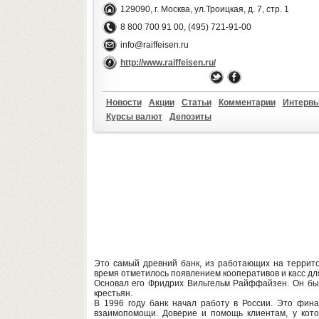
129090, г. Москва, ул.Троицкая, д. 7, стр. 1
8 800 700 91 00, (495) 721-91-00
info@raiffeisen.ru
http://www.raiffeisen.ru/
Новости
Акции
Статьи
Комментарии
Интерв
Курсы валют
Депозиты
Это самый древний банк, из работающих на территор
время отметилось появлением кооперативов и касс для
Основал его Фридрих Вильгельм Райффайзен. Он был
крестьян.
В 1996 году банк начал работу в России. Это фин
взаимопомощи. Доверие и помощь клиентам, у кот