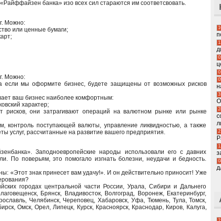
«Райффайзен банка» изо всех сил стараются им соответсвовать.
. Можно:
1
ство или ценные бумаги;
п
арт;
1
д
0
ц
0
. Можно:
0
 а если мы оформите бизнес, будете защищены от возможных рисков
н
3
лает ваш бизнес наиболее комфортным:
О
овский характер;
2
от рисков, они затрагивают операций на валютном рынке или рынке
с
л
м, контроль поступающей валюты, управление ликвидностью, а также
2
ы услуг, рассчитанные на развитие вашего предприятия.
Р
1
енбанка». Заподноевропейские народы использовали его с давних
з
ли. По поверьям, это помогало изгнать болезни, неудачи и бедность.
0
д
: «Этот знак принесет вам удачу!». И он действительно приносит! Уже
верования?
йских городах центральной части России, Урала, Сибири и Дальнего
лаговещенск, Брянск, Владивосток, Волгоград, Воронеж, Екатеринбург,
рославль, Челябинск, Череповец, Хабаровск, Уфа, Тюмень, Тула, Томск,
рск, Омск, Орел, Липецк, Курск, Красноярск, Краснодар, Киров, Калуга,
1