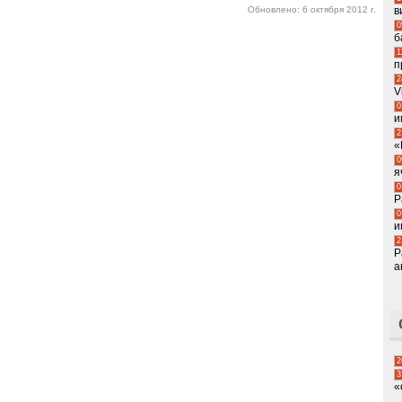
в
Обновлено: 6 октября 2012 г.
0
б
1
п
2
V
0
и
2
«
0
я
0
Р
0
и
2
Р
а
2
3
«