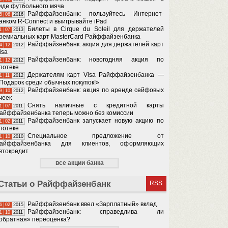
иде футбольного мяча
Райффайзенбанк: пользуйтесь Интернет-
5
06
2016
анком R-Connect и выигрывайте iPad
Билеты в Cirque du Soleil для держателей
1
07
2013
ремиальных карт MasterCard Райффайзенбанка
Райффайзенбанк: акция для держателей карт
4
12
2012
isa
Райффайзенбанк: новогодняя акция по
1
12
2012
потеке
Держателям карт Visa Райффайзенбанка —
1
11
2012
Подарок среди обычных покупок!»
Райффайзенбанк: акция по аренде сейфовых
9
10
2012
чеек
Снять наличные с кредитной карты
1
07
2011
айффайзенбанка теперь можно без комиссии
Райффайзенбанк запускает новую акцию по
1
02
2011
потеке
Специальное предложение от
1
10
2010
айффайзенбанка для клиентов, оформляющих
втокредит
все акции банка
Статьи о Райффайзенбанк
RSS
Райффайзенбанк ввел «Зарплатный» вклад
6
02
2015
Райффайзенбанк: справедлива ли
1
10
2011
обратная» переоценка?