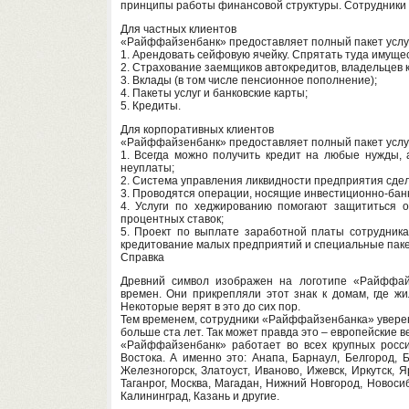
принципы работы финансовой структуры. Сотрудники 
Для частных клиентов
«Райффайзенбанк» предоставляет полный пакет услуг
1. Арендовать сейфовую ячейку. Спрятать туда имуще
2. Страхование заемщиков автокредитов, владельцев к
3. Вклады (в том числе пенсионное пополнение);
4. Пакеты услуг и банковские карты;
5. Кредиты.
Для корпоративных клиентов
«Райффайзенбанк» предоставляет полный пакет услуг
1. Всегда можно получить кредит на любые нужды,
неуплаты;
2. Система управления ликвидности предприятия сде
3. Проводятся операции, носящие инвестиционно-банк
4. Услуги по хеджированию помогают защититься 
процентных ставок;
5. Проект по выплате заработной платы сотрудника
кредитование малых предприятий и специальные пакет
Справка
Древний символ изображен на логотипе «Райффайз
времен. Они прикрепляли этот знак к домам, где жи
Некоторые верят в это до сих пор.
Тем временем, сотрудники «Райффайзенбанка» уверены
больше ста лет. Так может правда это – европейские 
«Райффайзенбанк» работает во всех крупных росси
Востока. А именно это: Анапа, Барнаул, Белгород, Б
Железногорск, Златоуст, Иваново, Ижевск, Иркутск, Я
Таганрог, Москва, Магадан, Нижний Новгород, Новосиби
Калининград, Казань и другие.