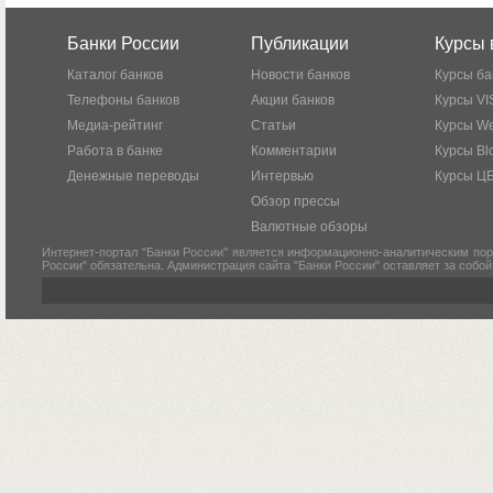
Банки России
Публикации
Курсы 
Каталог банков
Новости банков
Курсы ба
Телефоны банков
Акции банков
Курсы VI
Медиа-рейтинг
Статьи
Курсы W
Работа в банке
Комментарии
Курсы Bl
Денежные переводы
Интервью
Курсы Ц
Обзор прессы
Валютные обзоры
Интернет-портал "Банки России" является информационно-аналитическим пор
России" обязательна. Администрация сайта "Банки России" оставляет за собо