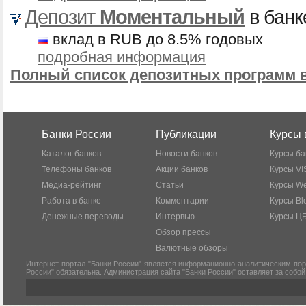
Депозит
Моментальный
в бан
вклад в RUB до 8.5% годовых
подробная информация
Полный список депозитных программ 
Банки России
Публикации
Курсы 
Каталог банков
Новости банков
Курсы ба
Телефоны банков
Акции банков
Курсы VI
Медиа-рейтинг
Статьи
Курсы W
Работа в банке
Комментарии
Курсы Bl
Денежные переводы
Интервью
Курсы Ц
Обзор прессы
Валютные обзоры
Интернет-портал "Банки России" является информационно-аналитическим пор
России" обязательна. Администрация сайта "Банки России" оставляет за собо