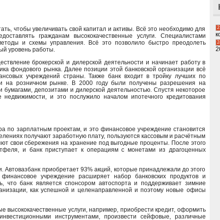
2
ать, чтобы увеличивать свой капитал и активы. Всё это необходимо для
к
доставлять гражданам высококачественные услуги. Специалистами
етоды и схемы управления. Всё это позволило быстро преодолеть
2
2
ый уровень работы.
ествление брокерской и дилерской деятельности и начинает работу в
ика фондового рынка. Далее позиции этой банковской организации всё
ансовых учреждений страны. Также банк входит в тройку лучших по
и на розничном рынке. В 2000 году были получены разрешения на
 бумагами, депозитами и дилерской деятельностью. Спустя некоторое
 недвижимости, и это послужило началом ипотечного кредитования
ра по зарплатным проектам, и это финансовое учреждение становится
делениях получают заработную плату, пользуются кассовым и расчётным
ют свои сбережения на хранение под выгодные проценты. После этого
ртфеля, и банк приступает к операциям с монетами из драгоценных
и. Автовазбанк приобретает 93% акций, которые принадлежали до этого
а финансовое учреждение расширяет набор банковских продуктов и
ть, что банк является спонсором автоспорта и поддерживает зимние
ганизации, как успешной и целенаправленной и поэтому новые офисы
ые высококачественные услуги, например, приобрести кредит, оформить
 инвестиционными инструментами, произвести сейфовые, различные