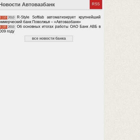
Новости Автовазбанк
RSS
R-Style Softlab автоматизирует крупнейший
1
10
2010
оммерческий банк Поволжья – «Автовазбанк»
Об основных итогах работы ОАО Банк АВБ в
4
05
2010
009 году
все новости банка