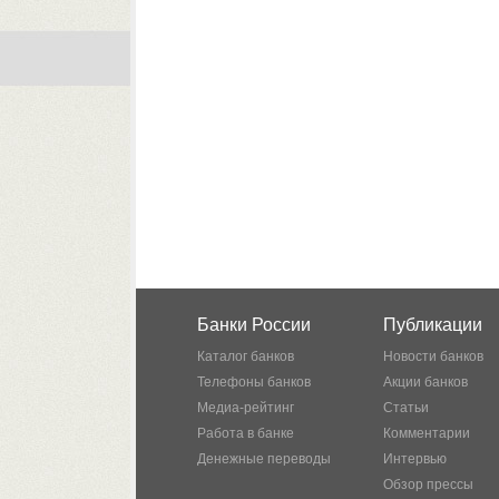
Банки России
Публикации
Каталог банков
Новости банков
Телефоны банков
Акции банков
Медиа-рейтинг
Статьи
Работа в банке
Комментарии
Денежные переводы
Интервью
Обзор прессы