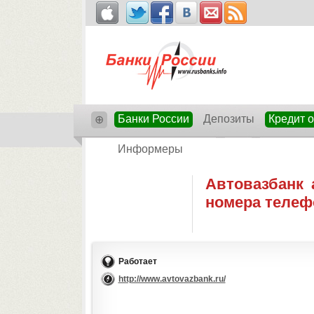
Банки России
Депозиты
Кредит 
⊕
Информеры
Автовазбанк 
номера телеф
Работает
http://www.avtovazbank.ru/