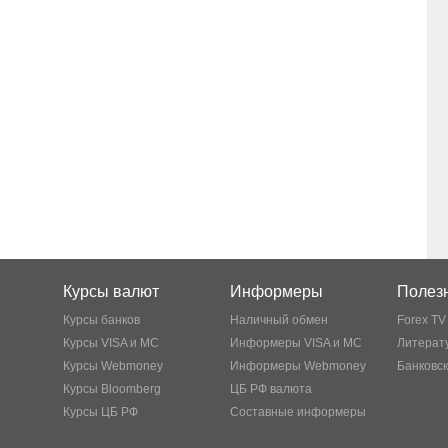
Курсы валют
Информеры
Полезн
Курсы банков
Наличный обмен
Forex TV
Курсы VISA и MC
Информеры VISA и MC
Литерату
Курсы Webmoney
Информеры Webmoney
Банковс
Курсы Bloomberg
ЦБ РФ валюта
Курсы ЦБ РФ
Составные информеры