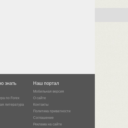
о знать
Наш портал
Мобильная версия
ра по Forex
О сайте
кая литература
Контакты
Политика приватности
Соглашение
Реклама на сайте