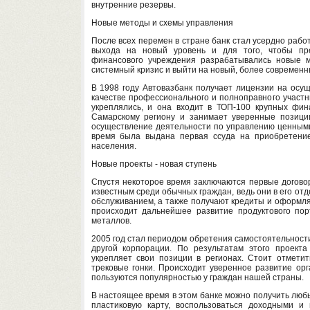
внутренние резервы.
Новые методы и схемы управления
После всех перемен в стране банк стал усердно работ
выхода на новый уровень и для того, чтобы пре
финансового учреждения разрабатывались новые м
системный кризис и выйти на новый, более современн
В 1998 году Автовазбанк получает лицензии на осущ
качестве профессионального и полноправного участн
укреплялись, и она входит в ТОП-100 крупных фин
Самарскому региону и занимает уверенные позици
осуществление деятельности по управлению ценными
время была выдана первая ссуда на приобретение
населения.
Новые проекты - новая ступень
Спустя некоторое время заключаются первые догово
известным среди обычных граждан, ведь они в его от
обслуживанием, а также получают кредиты и оформля
происходит дальнейшее развитие продуктового по
металлов.
2005 год стал периодом обретения самостоятельност
другой корпорации. По результатам этого проект
укрепляет свои позиции в регионах. Стоит отмети
трековые гонки. Происходит уверенное развитие ор
пользуются популярностью у граждан нашей страны.
В настоящее время в этом банке можно получить люб
пластиковую карту, воспользоваться доходными и