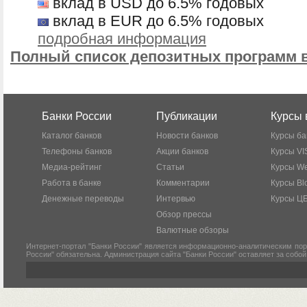
вклад в USD до 6.5% годовых
вклад в EUR до 6.5% годовых
подробная информация
Полный список депозитных программ 
Банки России
Публикации
Курсы 
Каталог банков
Новости банков
Курсы ба
Телефоны банков
Акции банков
Курсы VI
Медиа-рейтинг
Статьи
Курсы W
Работа в банке
Комментарии
Курсы Bl
Денежные переводы
Интервью
Курсы Ц
Обзор прессы
Валютные обзоры
Интернет-портал "Банки России" является информационно-аналитическим пор
России" обязательна. Администрация сайта "Банки России" оставляет за собо