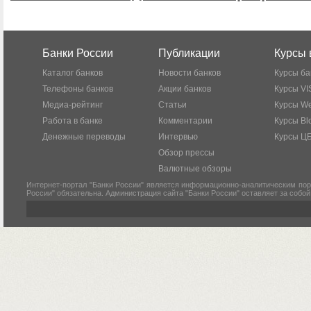
Банки России
Публикации
Курсы 
Каталог банков
Новости банков
Курсы ба
Телефоны банков
Акции банков
Курсы VI
Медиа-рейтинг
Статьи
Курсы W
Работа в банке
Комментарии
Курсы Bl
Денежные переводы
Интервью
Курсы Ц
Обзор прессы
Валютные обзоры
Интернет-портал "Банки России" является информационно-аналитическим пор
России" обязательна. Администрация сайта "Банки России" оставляет за собо