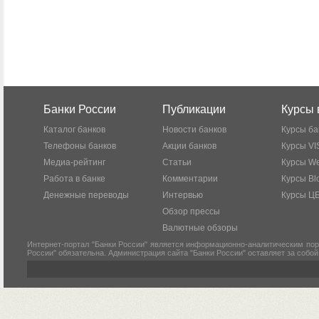
Банки России
Публикации
Курсы 
Каталог банков
Новости банков
Курсы ба
Телефоны банков
Акции банков
Курсы VI
Медиа-рейтинг
Статьи
Курсы W
Работа в банке
Комментарии
Курсы Bl
Денежные переводы
Интервью
Курсы Ц
Обзор прессы
Валютные обзоры
Интернет-портал "Банки России" является информационно-аналитическим пор
России" обязательна. Администрация сайта "Банки России" оставляет за собо