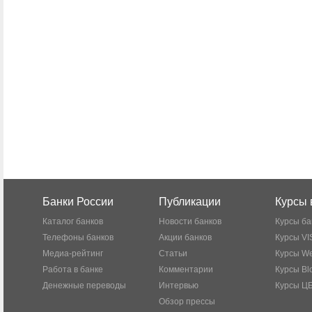
Банки России
Публикации
Курсы 
Каталог банков
Новости банков
Курсы ба
Телефоны банков
Акции банков
Курсы VI
Медиа-рейтинг
Статьи
Курсы W
Работа в банке
Комментарии
Курсы Bl
Денежные переводы
Интервью
Курсы Ц
Обзор прессы