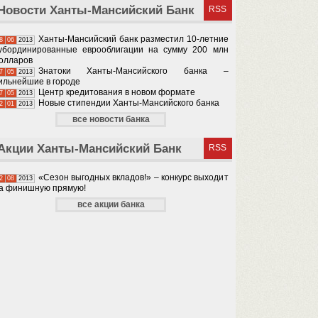
Новости Ханты-Мансийский Банк
RSS
Ханты-Мансийский банк разместил 10-летние
8
06
2013
убординированные еврооблигации на сумму 200 млн
олларов
Знатоки Ханты-Мансийского банка –
7
05
2013
ильнейшие в городе
Центр кредитования в новом формате
7
05
2013
Новые стипендии Ханты-Мансийского банка
2
01
2013
все новости банка
Акции Ханты-Мансийский Банк
RSS
«Сезон выгодных вкладов!» – конкурс выходит
2
08
2013
а финишную прямую!
все акции банка