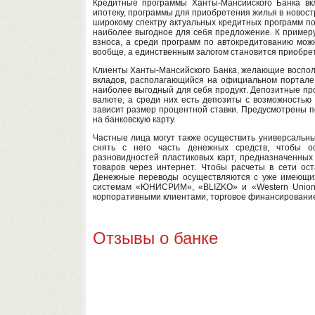
Кредитные программы Ханты-Мансийского Банка вк
ипотеку, программы для приобретения жилья в новост
широкому спектру актуальных кредитных программ п
наиболее выгодное для себя предложение. К примеру
взноса, а среди программ по автокредитованию можн
вообще, а единственным залогом становится приобре
Клиенты Ханты-Мансийского Банка, желающие восполь
вкладов, располагающийся на официальном портале
наиболее выгодный для себя продукт. Депозитные пр
валюте, а среди них есть депозиты с возможностью 
зависит размер процентной ставки. Предусмотрены 
на банковскую карту.
Частные лица могут также осуществить универсальны
снять с него часть денежных средств, чтобы о
разновидностей пластиковых карт, предназначенных
товаров через интернет. Чтобы расчеты в сети ост
Денежные переводы осуществляются с уже имеющихся
системам «ЮНИСРИМ», «BLIZKO» и «Western Union»
корпоративными клиентами, торговое финансирование
Отзывы о банке