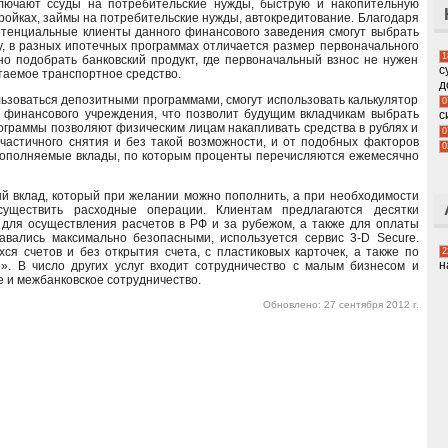
лючают ссуды на потребительские нужды, быструю и накопительную
ройках, займы на потребительские нужды, автокредитование. Благодаря
отенциальные клиенты данного финансового заведения смогут выбрать
, в разных ипотечных программах отличается размер первоначального
1
о подобрать банковский продукт, где первоначальный взнос не нужен
с
таемое транспортное средство.
д
зоваться депозитными программами, смогут использовать калькулятор
0
 финансового учреждения, что позволит будущим вкладчикам выбрать
с
ограммы позволяют физическим лицам накапливать средства в рублях и
0
частичного снятия и без такой возможности, и от подобных факторов
0
пополняемые вклады, по которым проценты перечисляются ежемесячно
й вклад, который при желании можно пополнить, а при необходимости
существить расходные операции. Клиентам предлагаются десятки
 для осуществления расчетов в РФ и за рубежом, а также для оплаты
авались максимально безопасными, используется сервис 3-D Secure.
 счетов и без открытия счета, с пластиковых карточек, а также по
2
н
. В число других услуг входит сотрудничество с малым бизнесом и
 и межбанковское сотрудничество.
Обновлено: 27 сентября 2012 г.