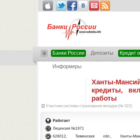
Банки России
Депозиты
Кредит 
⊕
Информеры
Ханты-Манс
кредиты, вк
работы
Участник системы страхования вкладов (№ 322)
Работает
Лицензия №1971
628012, Тюменская обл., Ханты-Манс