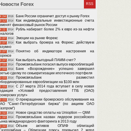
Новости Forex
RSS
​Банк России ограничит доступ к рынку Forex
4
04
2016
Как индивидуальные инвестиционные счета
3
12
2014
зменят финансовый рынок России
Рубль набирает более 2% к евро из-за нефти
4
11
2014
 налогов
Эмоции на рынке Форекс
3
07
2014
Как выбрать брокера на Форекс: действуем
3
07
2014
азумно
Понятно об индикаторе настроения на
3
07
2014
орексе
Как выбрать выгодный ПАММ-счет?
3
07
2014
Промсвязьбанк погасил выпуск еврооблигаций
2
05
2014
Банк «Возрождение» успешно завершил
7
03
2014
ретью сделку по секьюритизации ипотечного портфеля
Промсвязьбанк разместил
0
03
2014
убординированные еврооблигации на $100 млн
С 27 марта 2014 года вступает в силу новая
3
03
2014
едакция «Условий предоставления ГПБ (ОАО)
рокерских услуг»
О прекращении брокерского обслуживания на
3
03
2014
АО "Санкт-Петербургская биржа" (по акциям ОАО
Газпром")
Новое средство оплаты на Unioption — QIWI
6
02
2014
Промсвязьбанк назван лидером российского
1
02
2014
ынка международного факторинга в 2013 году
Объем активов ОПИФ облигаций
0
02
2014
Газпромбанк – Облигации плюс» превысил 2 млрд