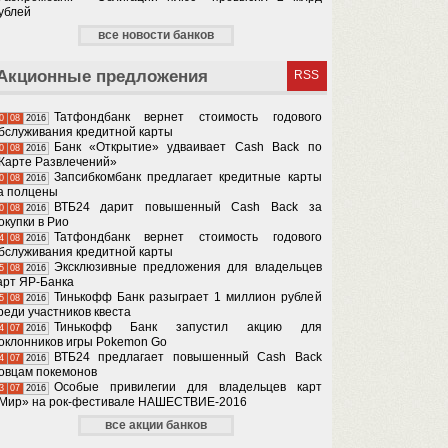
ублей
все новости банков
Акционные предложения
RSS
Татфондбанк вернет стоимость годового
0
08
2016
бслуживания кредитной карты
Банк «Открытие» удваивает Cash Back по
0
08
2016
Карте Развлечений»
Запсибкомбанк предлагает кредитные карты
0
08
2016
а полцены
ВТБ24 дарит повышенный Cash Back за
0
08
2016
окупки в Рио
Татфондбанк вернет стоимость годового
4
08
2016
бслуживания кредитной карты
Эксклюзивные предложения для владельцев
5
08
2016
арт ЯР-Банка
Тинькофф Банк разыграет 1 миллион рублей
5
08
2016
реди участников квеста
Тинькофф Банк запустил акцию для
4
07
2016
оклонников игры Pokemon Go
ВТБ24 предлагает повышенный Cash Back
4
07
2016
овцам покемонов
Особые привилегии для владельцев карт
3
07
2016
Мир» на рок-фестивале НАШЕСТВИЕ-2016
все акции банков