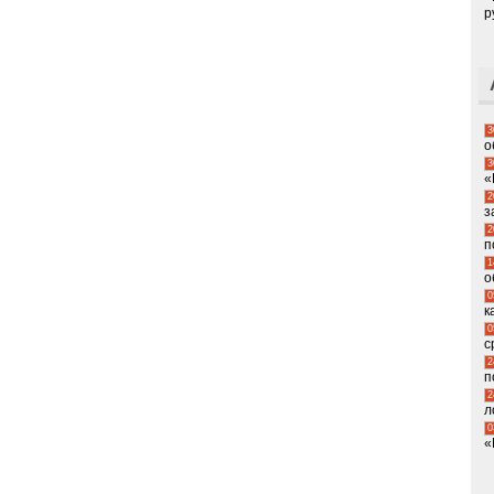
р
3
о
3
«
2
з
2
п
1
о
0
к
0
с
2
п
2
л
0
«