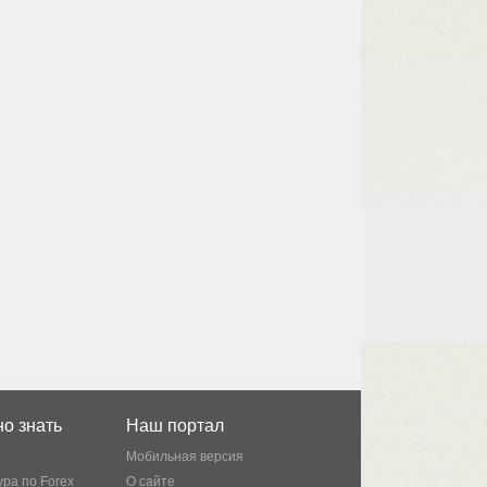
о знать
Наш портал
Мобильная версия
ра по Forex
О сайте