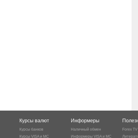
Курсы валют
Информеры
Полезн
Курсы банков
Наличный обмен
Forex TV
Курсы VISA и MC
Информеры VISA и MC
Литерату