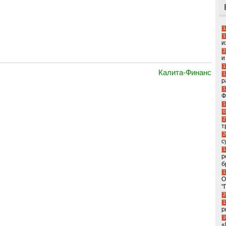
1
1
и
2
и
1
Калита-Финанс
1
р
1
Ф
1
0
2
т
2
с
1
р
б
1
О
"
2
1
р
1
«