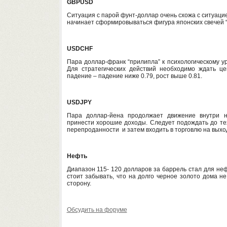
GBPUSD
Ситуация с парой фунт-доллар очень схожа с ситуаци
начинает сформировываться фигура японских свечей “м
USDCHF
Пара доллар-франк “прилипла” к психологическому у
Для стратегических действий необходимо ждать ц
падение – падение ниже 0.79, рост выше 0.81.
USDJPY
Пара доллар-йена продолжает движение внутри н
принести хорошие доходы. Следует подождать до тех
перепроданности и затем входить в торговлю на выход
Нефть
Диапазон 115- 120 долларов за баррель стал для неф
стоит забывать, что на долго черное золото дома н
сторону.
Обсудить на форуме