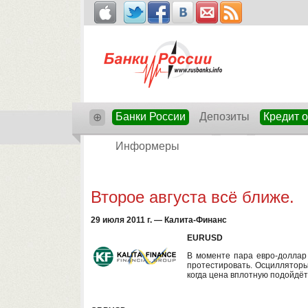
Банки России
Депозиты
Кредит 
⊕
Информеры
Второе августа всё ближе.
29 июля 2011 г. — Калита-Финанс
EURUSD
В моменте пара евро-доллар
протестировать. Осцилляторы
когда цена вплотную подойдёт 