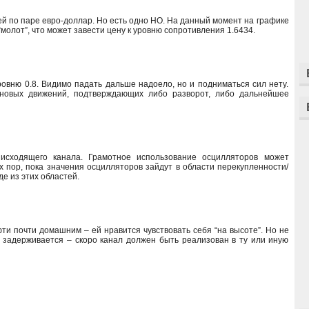
ей по паре евро-доллар. Но есть одно НО. На данный момент на графике
олот”, что может завести цену к уровню сопротивления 1.6434.
ровню 0.8. Видимо падать дальше надоело, но и подниматься сил нету.
еновых движений, подтверждающих либо разворот, либо дальнейшее
исходящего канала. Грамотное использование осцилляторов может
 пор, пока значения осцилляторов зайдут в области перекупленности/
е из этих областей.
ти почти домашним – ей нравится чувствовать себя “на высоте”. Но не
е задерживается – скоро канал должен быть реализован в ту или иную