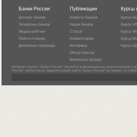
Банки России
Публикации
Курсы 
Каталог банков
Новости банков
Курсы ба
Телефоны банков
Акции банков
Курсы VI
Медиа-рейтинг
Статьи
Курсы W
Работа в банке
Комментарии
Курсы Bl
Денежные переводы
Интервью
Курсы Ц
Обзор прессы
Валютные обзоры
Интернет-портал "Банки России" является информационно-аналитическим пор
России" обязательна. Администрация сайта "Банки России" оставляет за собо