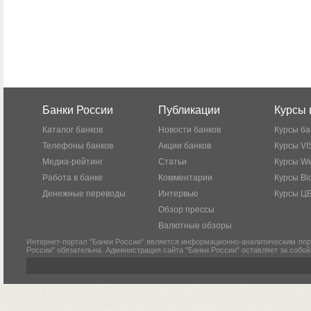
Банки России
Публикации
Курсы 
Каталог банков
Новости банков
Курсы ба
Телефоны банков
Акции банков
Курсы VI
Медиа-рейтинг
Статьи
Курсы W
Работа в банке
Комментарии
Курсы Bl
Денежные переводы
Интервью
Курсы Ц
Обзор прессы
Валютные обзоры
Интернет-портал "Банки России" является информационно-аналитическим пор
России" обязательна. Администрация сайта "Банки России" оставляет за собо