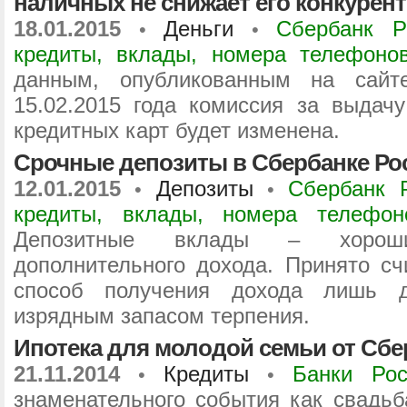
наличных не снижает его конкурен
18.01.2015
Деньги
Сбербанк Р
•
•
кредиты, вклады, номера телефоно
данным, опубликованным на сайт
15.02.2015 года комиссия за выдач
кредитных карт будет изменена.
Срочные депозиты в Сбербанке Ро
12.01.2015
Депозиты
Сбербанк 
•
•
кредиты, вклады, номера телефо
Депозитные вклады – хорош
дополнительного дохода. Принято сч
способ получения дохода лишь д
изрядным запасом терпения.
Ипотека для молодой семьи от Сбе
21.11.2014
Кредиты
Банки Рос
•
•
знаменательного события как свадьб