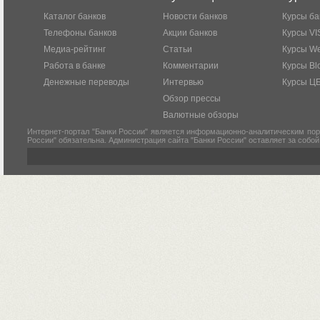
Каталог банков
Новости банков
Курсы ба
Телефоны банков
Акции банков
Курсы VI
Медиа-рейтинг
Статьи
Курсы W
Работа в банке
Комментарии
Курсы Bl
Денежные переводы
Интервью
Курсы Ц
Обзор прессы
Валютные обзоры
Интернет-портал "Банки России" является информационно-аналитическим пор
России" обязательна. Администрация сайта "Банки России" оставляет за собо