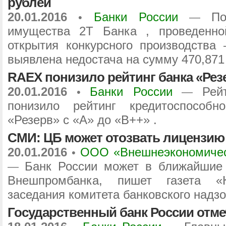
рублей
20.01.2016
Банки России
По
•
—
имущества 2Т Банка , проведенно
открытия конкурсного производства
выявлена недостача на сумму 470,871
RAEX понизило рейтинг банка «Рез
20.01.2016
Банки России
Рей
•
—
понизило рейтинг кредитоспособн
«Резерв» с «А» до «B++» .
СМИ: ЦБ может отозвать лицензию
20.01.2016
ООО «Внешнеэкономичес
•
Банк России может в ближайшие 
—
Внешпромбанка, пишет газета «
заседания комитета банковского надз
Государственный банк России отмеч