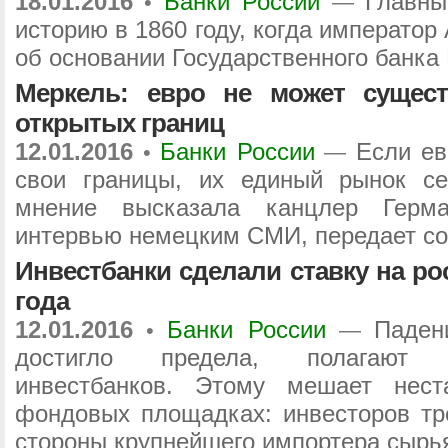
18.01.2016
Банки России
Главны
•
—
историю в 1860 году, когда император
об основании Государственного банка
Меркель: евро не может сущест
открытых границ
12.01.2016
Банки России
Если ев
•
—
свои границы, их единый рынок се
мнение высказала канцлер Герм
интервью немецким СМИ, передает со
Инвестбанки сделали ставку на ро
года
12.01.2016
Банки России
Паден
•
—
достигло предела, полагают 
инвестбанков. Этому мешает нест
фондовых площадках: инвесторов тр
стороны крупнейшего импортера сырь