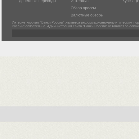
Денежные переводы
Интервью
Курсы Ц
Обзор прессы
Валютные обзоры
Интернет-портал "Банки России" является информационно-аналитическим пор
России" обязательна. Администрация сайта "Банки России" оставляет за собо