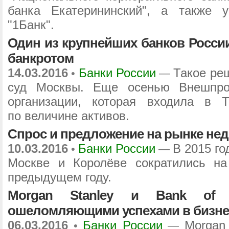
банка Екатерининский", а также у
"1Банк".
Один из крупнейших банков Росси
банкротом
14.03.2016
Банки России
Такое ре
•
—
суд Москвы. Еще осенью Внешпро
организации, которая входила в Т
по величине активов.
Спрос и предложение на рынке нед
10.03.2016
Банки России
В 2015 го
•
—
Москве и Королёве сократились н
предыдущем году.
Morgan Stanley и Bank of A
ошеломляющими успехами в бизне
06.03.2016
Банки России
Morgan 
•
—