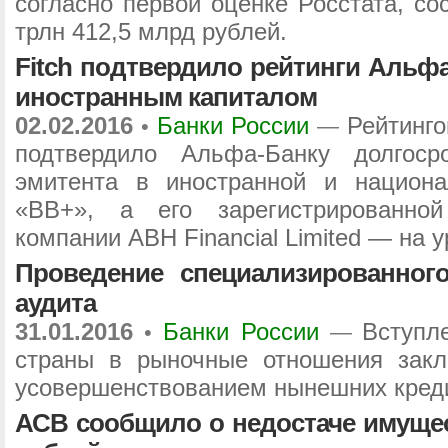
согласно первой оценке Росстата, со
трлн 412,5 млрд рублей.
Fitch подтвердило рейтинги Альфа
иностранным капиталом
02.02.2016
Банки России
Рейтинго
•
—
подтвердило Альфа-Банку долгоср
эмитента в иностранной и национ
«BB+», а его зарегистрированно
компании ABH Financial Limited — на 
Проведение специализированного
аудита
31.01.2016
Банки России
Вступл
•
—
страны в рыночные отношения закл
усовершенствованием нынешних кред
АСВ сообщило о недостаче имущес