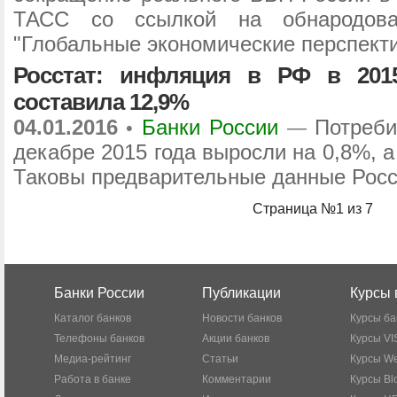
ТАСС со ссылкой на обнародов
"Глобальные экономические перспект
Росстат: инфляция в РФ в 201
составила 12,9%
04.01.2016
Банки России
Потреби
•
—
декабре 2015 года выросли на 0,8%, а
Таковы предварительные данные Росс
Страница №1 из 7
Банки России
Публикации
Курсы 
Каталог банков
Новости банков
Курсы ба
Телефоны банков
Акции банков
Курсы VI
Медиа-рейтинг
Статьи
Курсы W
Работа в банке
Комментарии
Курсы Bl