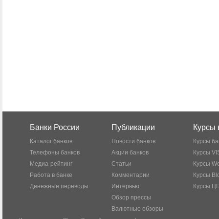
Банки России
Публикации
Курсы 
Каталог банков
Новости банков
Курсы ба
Телефоны банков
Акции банков
Курсы VI
Медиа-рейтинг
Статьи
Курсы W
Работа в банке
Комментарии
Курсы Bl
Денежные переводы
Интервью
Курсы Ц
Обзор прессы
Валютные обзоры