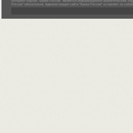
Интернет-портал "Банки России" является информационно-аналитическим пор
России" обязательна. Администрация сайта "Банки России" оставляет за собо