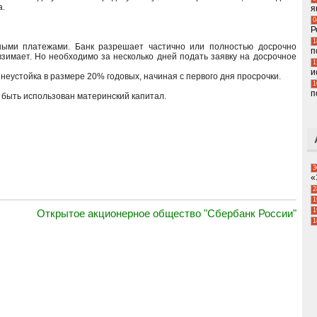
а.
я
0
Р
1
ыми платежами. Банк разрешает частично или полностью досрочно
п
взимает. Но необходимо за несколько дней подать заявку на досрочное
1
и
еустойка в размере 20% годовых, начиная с первого дня просрочки.
1
п
 быть использован материнский капитал.
3
«
2
1
1
Открытое акционерное общество "Сбербанк России"
1