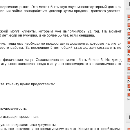
первичном рынке. Это может быть таун-хаус, многоквартирный дом или
ения займа понадобиться договор купли-продажи, долевого участия,
0
п
0
с
ржкой могут клиенты, которым уже выполнилось 21 год. На момент
0
лет, если он мужчина, и не более 55 лет, если женщина.
у
2
нке, тогда ему необходимо предоставить документы, которые являются
с
месте работы. За последние 5 лет общий стаж должен составлять не
1
п
но физические лица. Созаемщиков не может быть более 3. Их доход
1
н
 титульного заемщика всегда выступает созаемщиком вне зависимости от
0
п
0
р
та, клиенту нужно предоставить:
3
в
3
р
трудозанятость;
регистрация временная.
нужно представить все документы.
брать все документы по кредитуемому жилью. Кроме этого, необходимо
0