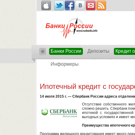
Банки России
Депозиты
Кредит 
⊕
Информеры
Ипотечный кредит с госуда
14 июля 2015 г. — Сбербанк России адреса отделен
Отсутствие собственного жи
сложно решить. Сбербанк пом
ипотекой с государственной
выгодных условиях и имеет мн
Преимущества ипотечного кр
Программа жилищного кредитования имеет много преи