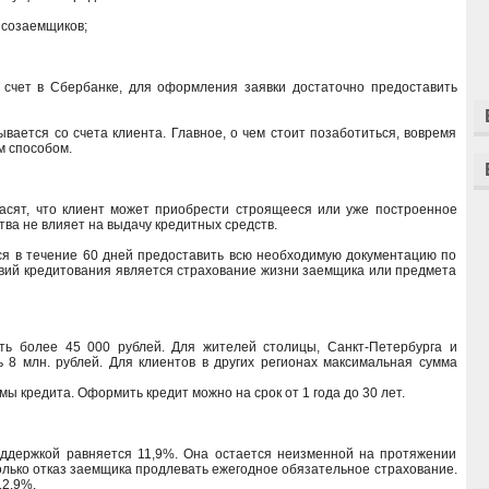
 созаемщиков;
 счет в Сбербанке, для оформления заявки достаточно предоставить
вается со счета клиента. Главное, о чем стоит позаботиться, вовремя
м способом.
асят, что клиент может приобрести строящееся или уже построенное
ва не влияет на выдачу кредитных средств.
ся в течение 60 дней предоставить всю необходимую документацию по
вий кредитования является страхование жизни заемщика или предмета
ь более 45 000 рублей. Для жителей столицы, Санкт-Петербурга и
 8 млн. рублей. Для клиентов в других регионах максимальная сумма
 кредита. Оформить кредит можно на срок от 1 года до 30 лет.
оддержкой равняется 11,9%. Она остается неизменной на протяжении
олько отказ заемщика продлевать ежегодное обязательное страхование.
12,9%.