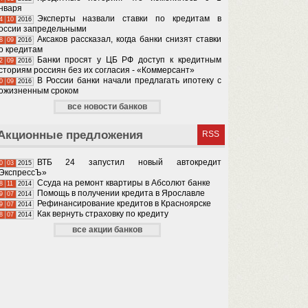
нваря
Эксперты назвали ставки по кредитам в
4
10
2016
оссии запредельными
Аксаков рассказал, когда банки снизят ставки
8
09
2016
о кредитам
Банки просят у ЦБ РФ доступ к кредитным
2
09
2016
сториям россиян без их согласия - «Коммерсант»
В России банки начали предлагать ипотеку с
0
09
2016
ожизненным сроком
все новости банков
Акционные предложения
RSS
ВТБ 24 запустил новый автокредит
0
03
2015
ЭкспрессЪ»
Ссуда на ремонт квартиры в Абсолют банке
8
11
2014
Помощь в получении кредита в Ярославле
9
07
2014
Рефинансирование кредитов в Красноярске
9
07
2014
Как вернуть страховку по кредиту
8
07
2014
все акции банков