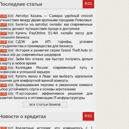
Последние статьи
RSS
Автобус Казань — Самара: удобный способ
5
08
2026
утешествия между двумя крупными городами Поволжья
Билеты на автобус онлайн: как современные
6
07
2026
ервисы делают путешествия проще и доступнее
Купить PayOnline 01-ФА онлайн кассу для
3
07
2026
спешного бизнеса
СДЭК для ИП: тарифы, условия
4
06
2026
отрудничества и преимущества для бизнеса
История и развитие серии Grand Theft Auto от
7
06
2026
ервых игр до современных шедевров
Займ без отказа: как быстро получить деньги
1
06
2026
а карту в любое время
Колледжи России: современный путь к
4
06
2026
рофессии и успешной карьере
Купить ванну в Лиде: как выбрать идеальное
1
06
2026
ешение для комфортной ванной комнаты
Выращивание персика в умеренном климате
1
05
2026
ыбор устойчивого сорта и основы агротехники
IT-аутсорсинг: эффективное решение для
0
05
2026
азвития бизнеса и оптимизации IT-инфраструктуры
все статьи банков
Новости о кредитах
RSS
Кредитные истории: что изменилось с 1
4
01
2022