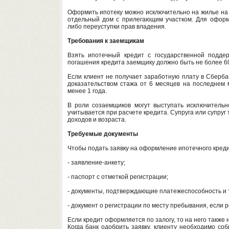
Оформить ипотеку можно исключительно на жилье на 
отдельный дом с прилегающим участком. Для оформл
либо переуступки прав владения.
Требования к заемщикам
Взять ипотечный кредит с государственной подде
погашения кредита заемщику должно быть не более 60 
Если клиент не получает заработную плату в Сберба
доказательством стажа от 6 месяцев на последнем 
менее 1 года.
В роли созаемщиков могут выступать исключитель
учитывается при расчете кредита. Супруга или супруг
доходов и возраста.
Требуемые документы
Чтобы подать заявку на оформление ипотечного креди
- заявление-анкету;
- паспорт с отметкой регистрации;
- документы, подтверждающие платежеспособность и 
- документ о регистрации по месту пребывания, если 
Если кредит оформляется по залогу, то на него также 
Когда банк одобрить заявку, клиенту необходимо со