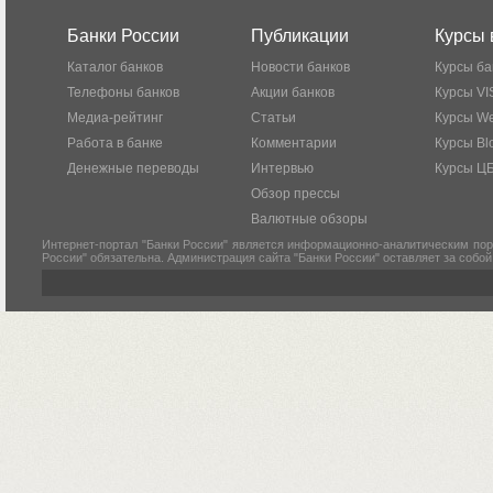
Банки России
Публикации
Курсы 
Каталог банков
Новости банков
Курсы ба
Телефоны банков
Акции банков
Курсы VI
Медиа-рейтинг
Статьи
Курсы W
Работа в банке
Комментарии
Курсы Bl
Денежные переводы
Интервью
Курсы Ц
Обзор прессы
Валютные обзоры
Интернет-портал "Банки России" является информационно-аналитическим пор
России" обязательна. Администрация сайта "Банки России" оставляет за собо