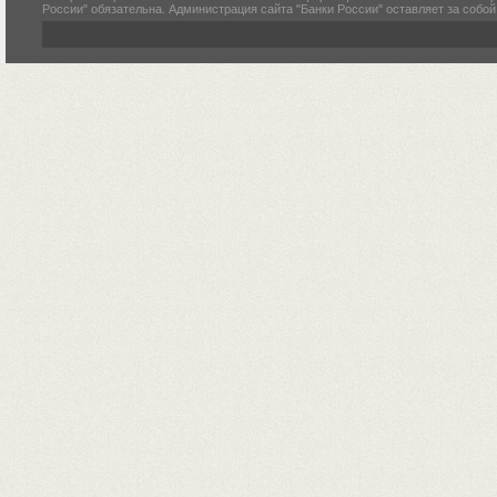
России" обязательна. Администрация сайта "Банки России" оставляет за собо