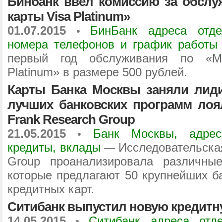
Бинбанк ввел комиссию за обслу
карты Visa Platinum»
01.07.2015
БинБанк адреса отде
•
номера телефонов и график работы
первый год обслуживания по «Мо
Platinum» в размере 500 рублей.
Карты Банка Москвы заняли лид
лучших банковских программ лоя
Frank Research Group
21.05.2015
Банк Москвы, адрес
•
кредиты, вклады
Исследовательска
—
Group проанализировала различны
которые предлагают 50 крупнейших б
кредитных карт.
Ситибанк выпустил новую кредитную
14.05.2015
Ситибанк адреса отде
•