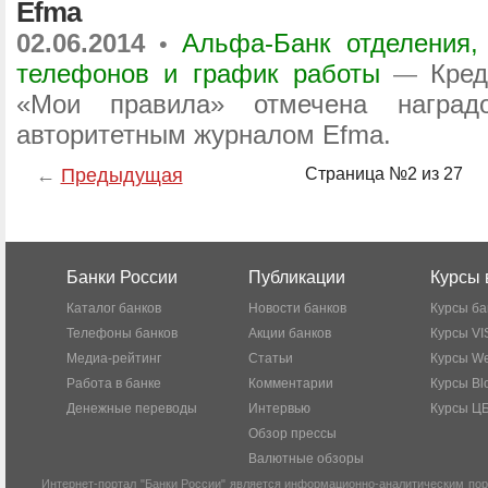
Efma
02.06.2014
Альфа-Банк отделения,
•
телефонов и график работы
Кред
—
«Мои правила» отмечена наград
авторитетным журналом Efma.
←
Предыдущая
Страница №2 из 27
Банки России
Публикации
Курсы 
Каталог банков
Новости банков
Курсы ба
Телефоны банков
Акции банков
Курсы VI
Медиа-рейтинг
Статьи
Курсы W
Работа в банке
Комментарии
Курсы Bl
Денежные переводы
Интервью
Курсы Ц
Обзор прессы
Валютные обзоры
Интернет-портал "Банки России" является информационно-аналитическим пор