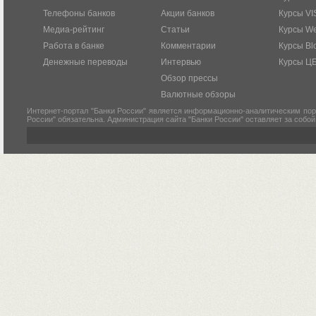
Телефоны банков
Акции банков
Курсы VI
Медиа-рейтинг
Статьи
Курсы W
Работа в банке
Комментарии
Курсы Bl
Денежные переводы
Интервью
Курсы Ц
Обзор прессы
Валютные обзоры
Интернет-портал "Банки России" является информационно-аналитическим пор
России" обязательна. Администрация сайта "Банки России" оставляет за собо