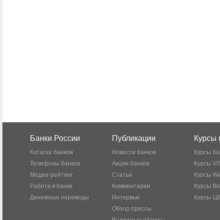
Банки России
Публикации
Курсы 
Каталог банков
Новости банков
Курсы ба
Телефоны банков
Акции банков
Курсы VI
Медиа-рейтинг
Статьи
Курсы W
Работа в банке
Комментарии
Курсы Bl
Денежные переводы
Интервью
Курсы Ц
Обзор прессы