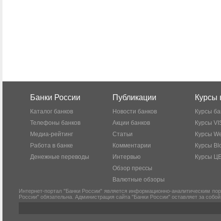
Банки России
Публикации
Курсы 
Каталог банков
Новости банков
Курсы ба
Телефоны банков
Акции банков
Курсы VI
Медиа-рейтинг
Статьи
Курсы W
Работа в банке
Комментарии
Курсы Bl
Денежные переводы
Интервью
Курсы Ц
Обзор прессы
Валютные обзоры
Интернет-портал "Банки России" является информационно-аналитическим пор
России" обязательна. Администрация сайта "Банки России" оставляет за собо