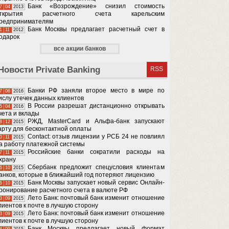
Банк «Возрождение» снизил стоимость
7
04
2013
ткрытия расчетного счета карельским
редпринимателям
Банк Москвы предлагает расчетный счет в
1
11
2012
одарок
все акции банков
Новости Private Banking
RSS
Банки РФ заняли второе место в мире по
7
06
2016
ислу утечек данных клиентов
В России разрешат дистанционно открывать
5
04
2016
чета и вклады
РЖД, MasterCard и Альфа-банк запускают
8
12
2015
арту для бесконтактной оплаты
Contact​​: отзыв лицензии у ​РСБ 24 ​не повлиял
0
11
2015
а работу платежной системы
Российские банки сократили расходы на
7
11
2015
храну
Сбербанк предложит спецусловия клиентам
6
10
2015
анков, которые в ближайший год потеряют лицензию
Банк Москвы запускает новый сервис Онлайн-
6
10
2015
ронирование расчетного счета в валюте РФ
Лето Банк: почтовый банк изменит отношение
3
09
2015
лиентов к почте в лучшую сторону
Лето Банк: почтовый банк изменит отношение
3
09
2015
лиентов к почте в лучшую сторону
Банк Москвы предлагает новый формат
4
09
2015