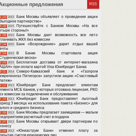
Акционные предложения
RSS
Банк Москвы объявляет о проведении акции
1
10
2015
Выгодное партнерство»
Путешествуйте с Банком Москвы «На все
8
06
2015
етыре стороны!»
Банк Москвы дает возможность все лето
1
06
2015
плачивать ЖКХ без комиссии
Банк «Возрождение» дарит отдых вашей
5
04
2015
ечты
В Банке Москвы стартовала акция
2
04
2015
Студенческая весна»
Бесплатная доставка от интернет-магазина
6
03
2015
АШАН» при оплате картой Visa ЮниКредит Банка
Северо-Кавказский банк и «Газпром
9
11
2014
ежрегионгаз Пятигорск» запустили акцию «Счастливый
латеж»
ЮниКредит Банк предлагает клиентам
2
12
2013
егмента МСБ банков, у которых отозвана лицензия, РКО
ез комиссии за подключение и обслуживание
ЮниКредит Банк предоставляет льготный
7
10
2013
ериод 3 месяца на использование пакета «Бизнес» для
алого и среднего бизнеса
Банк Москвы предлагает заемщикам — малым
2
09
2013
редприятиям расчетный счет в подарок
Банк Москвы открывает двери партнерам по
2
07
2013
изнесу
«Юниаструм Банк» отменил плату за
5
06
2013
ткрытие счетов юридических лиц