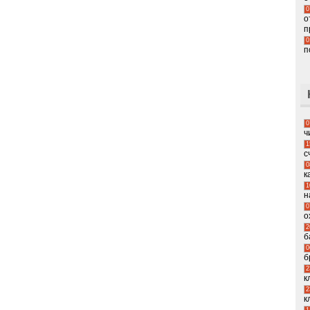
0
о
п
0
п
0
ч
1
с
0
к
1
н
0
о
2
б
0
б
2
к
2
к
1