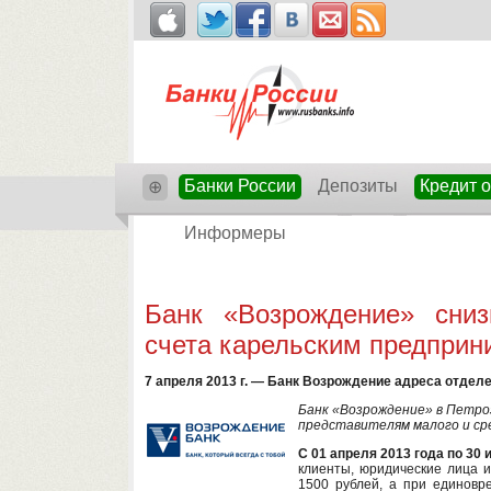
Банки России
Депозиты
Кредит 
⊕
Информеры
Банк «Возрождение» сниз
счета карельским предпри
7 апреля 2013 г. — Банк Возрождение адреса отдел
Банк «Возрождение» в Петро
представителям малого и сре
С 01 апреля 2013 года по 30 
клиенты, юридические лица 
1500 рублей, а при единовр