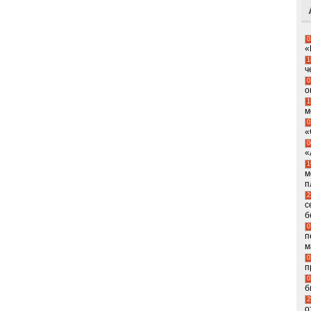
0
«
1
ч
0
о
1
м
0
«
0
«
1
м
п
2
с
б
0
п
м
0
п
0
б
2
о