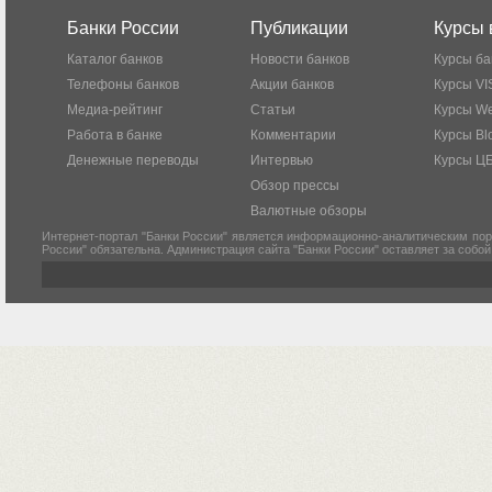
Банки России
Публикации
Курсы 
Каталог банков
Новости банков
Курсы ба
Телефоны банков
Акции банков
Курсы VI
Медиа-рейтинг
Статьи
Курсы W
Работа в банке
Комментарии
Курсы Bl
Денежные переводы
Интервью
Курсы Ц
Обзор прессы
Валютные обзоры
Интернет-портал "Банки России" является информационно-аналитическим пор
России" обязательна. Администрация сайта "Банки России" оставляет за собо