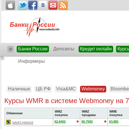
Банки России
Депозиты
Кредит онлайн
Курс
⊕
Информеры
Наличные
ЦБ РФ
Visa&MC
Webmoney
Bloombe
Курсы WMR в системе Webmoney на 7
WMZ
WMZ
WME
Обменник
покупка
продажа
покупка
62.6402
65.7592
63.881
SAVECHANGE