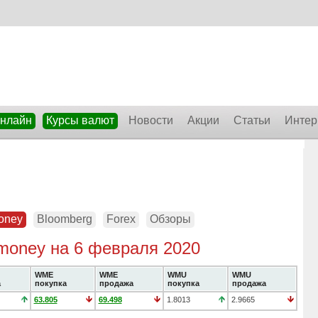
онлайн
Курсы валют
Новости
Акции
Статьи
Интер
oney
Bloomberg
Forex
Обзоры
oney на 6 февраля 2020
WME
WME
WMU
WMU
а
покупка
продажа
покупка
продажа
63.805
69.498
1.8013
2.9665