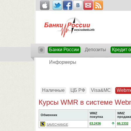
Банки России
Депозиты
Кредит 
⊕
Информеры
Наличные
ЦБ РФ
Visa&MC
Webm
Курсы WMR в системе Webm
WMZ
WMZ
Обменник
покупка
продаж
63.2436
66.1332
SAVECHANGE