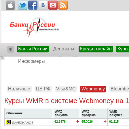
Банки России
Депозиты
Кредит онлайн
Курс
⊕
Информеры
Наличные
ЦБ РФ
Visa&MC
Webmoney
Bloombe
Курсы WMR в системе Webmoney на 1
WMZ
WMZ
WME
Обменник
покупка
продажа
покупка
62.6378
65.0026
61.215
SAVECHANGE