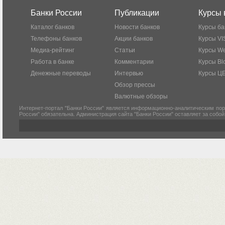
Банки России
Публикации
Курсы 
Каталог банков
Новости банков
Курсы ба
Телефоны банков
Акции банков
Курсы VI
Медиа-рейтинг
Статьи
Курсы W
Работа в банке
Комментарии
Курсы Bl
Денежные переводы
Интервью
Курсы Ц
Обзор прессы
Валютные обзоры
Интернет-портал "Банки России" является информационно-аналитическим пор
России" обязательна. Администрация сайта "Банки России" оставляет за собо