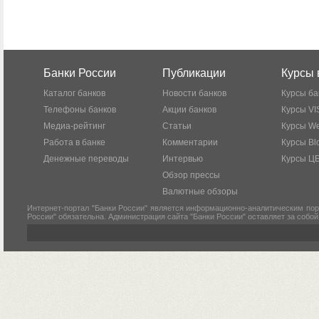
Банки России
Публикации
Курсы 
Каталог банков
Новости банков
Курсы ба
Телефоны банков
Акции банков
Курсы VI
Медиа-рейтинг
Статьи
Курсы W
Работа в банке
Комментарии
Курсы Bl
Денежные переводы
Интервью
Курсы Ц
Обзор прессы
Валютные обзоры
Интернет-портал "Банки России" является информационно-аналитическим пор
России" обязательна. Администрация сайта "Банки России" оставляет за собо