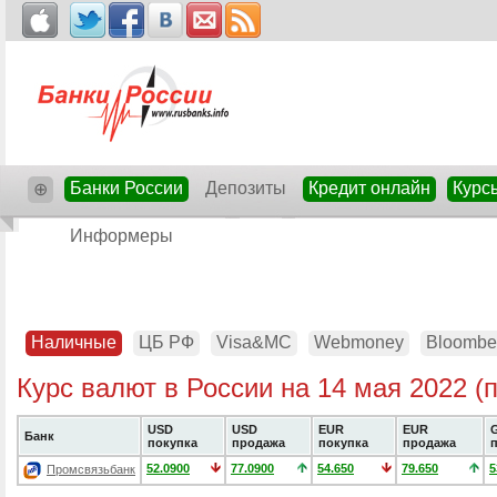
Банки России
Депозиты
Кредит онлайн
Курс
⊕
Информеры
Наличные
ЦБ РФ
Visa&MC
Webmoney
Bloombe
Курс валют в России на 14 мая 2022 (
USD
USD
EUR
EUR
Банк
покупка
продажа
покупка
продажа
52.0900
77.0900
54.650
79.650
5
Промсвязьбанк