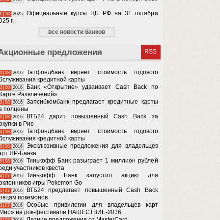
Официальные курсы ЦБ РФ на 31 октября
1
10
2025
025 г.
все новости банков
Акционные предложения
RSS
Татфондбанк вернет стоимость годового
0
08
2016
бслуживания кредитной карты
Банк «Открытие» удваивает Cash Back по
0
08
2016
Карте Развлечений»
Запсибкомбанк предлагает кредитные карты
0
08
2016
а полцены
ВТБ24 дарит повышенный Cash Back за
0
08
2016
окупки в Рио
Татфондбанк вернет стоимость годового
4
08
2016
бслуживания кредитной карты
Эксклюзивные предложения для владельцев
5
08
2016
арт ЯР-Банка
Тинькофф Банк разыграет 1 миллион рублей
5
08
2016
реди участников квеста
Тинькофф Банк запустил акцию для
4
07
2016
оклонников игры Pokemon Go
ВТБ24 предлагает повышенный Cash Back
4
07
2016
овцам покемонов
Особые привилегии для владельцев карт
3
07
2016
Мир» на рок-фестивале НАШЕСТВИЕ-2016
Летние предложения от MasterCard
3
07
2016