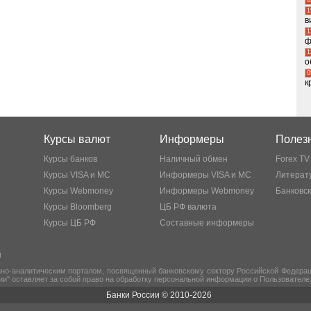
1
в
1
ф
1
о
0
к
Курсы валют
Информеры
Полезн
Курсы банков
Наличный обмен
Forex TV
Курсы VISA и MC
Информеры VISA и MC
Литерату
Курсы Webmoney
Информеры Webmoney
Банковс
Курсы Bloomberg
ЦБ РФ валюта
Курсы ЦБ РФ
Составные информеры
ы
но-аналитическим порталом, посвященный банковскому сектору Российской Федераци
ии" оставляет за собой право на обработку персональной информации о Пользователе
Банки России © 2010-2026