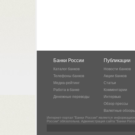
Банки России
Публикации
Каталог банков
Новости банков
Телефоны банков
Акции банков
Медиа-рейтинг
Статьи
Работа в банке
Комментарии
Денежные переводы
Интервью
Обзор прессы
Валютные обзор
Интернет-портал "Банки России" является информацион
России" обязательна. Администрация сайта "Банки Росс