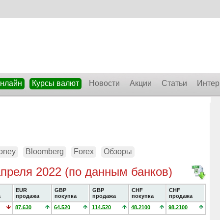
онлайн
Курсы валют
Новости
Акции
Статьи
Интер
oney
Bloomberg
Forex
Обзоры
апреля 2022 (по данным банков)
EUR
GBP
GBP
CHF
CHF
а
продажа
покупка
продажа
покупка
продажа
87.630
64.520
114.520
48.2100
98.2100