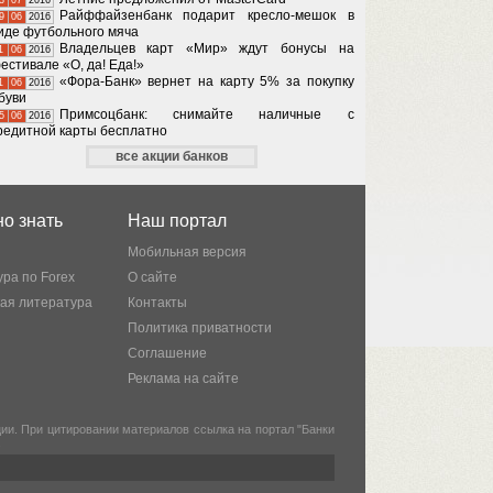
Райффайзенбанк подарит кресло-мешок в
9
06
2016
иде футбольного мяча
Владельцев карт «Мир» ждут бонусы на
1
06
2016
естивале «О, да! Еда!»
«Фора-Банк» вернет на карту 5% за покупку
1
06
2016
буви
Примсоцбанк: снимайте наличные с
5
06
2016
редитной карты бесплатно
все акции банков
о знать
Наш портал
Мобильная версия
ра по Forex
О сайте
кая литература
Контакты
Политика приватности
Соглашение
Реклама на сайте
и. При цитировании материалов ссылка на портал "Банки
.