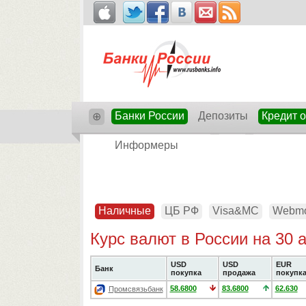
Банки России
Депозиты
Кредит 
⊕
Информеры
Наличные
ЦБ РФ
Visa&MC
Webm
Курс валют в России на 30 
USD
USD
EUR
Банк
покупка
продажа
покупк
58.6800
83.6800
62.630
Промсвязьбанк