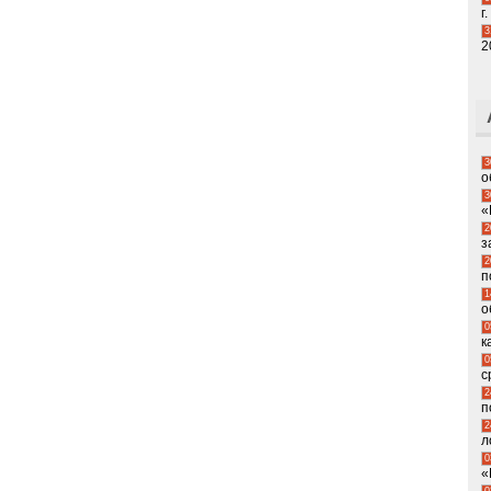
г.
3
2
3
о
3
«
2
з
2
п
1
о
0
к
0
с
2
п
2
л
0
«
0