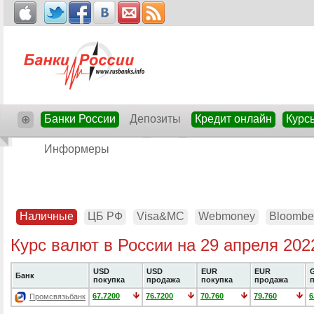
Банки России
Депозиты
Кредит онлайн
Курс
⊕
Информеры
Наличные
ЦБ РФ
Visa&MC
Webmoney
Bloombe
Курс валют в России на 29 апреля 202
USD
USD
EUR
EUR
Банк
покупка
продажа
покупка
продажа
67.7200
76.7200
70.760
79.760
6
Промсвязьбанк