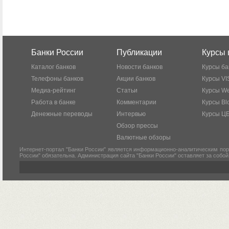
Банки России
Публикации
Курсы 
Каталог банков
Новости банков
Курсы ба
Телефоны банков
Акции банков
Курсы VI
Медиа-рейтинг
Статьи
Курсы W
Работа в банке
Комментарии
Курсы Bl
Денежные переводы
Интервью
Курсы Ц
Обзор прессы
Валютные обзоры
Интернет-портал "Банки России" является информационно-аналитическим пор
России" обязательна. Администрация сайта "Банки России" оставляет за собо