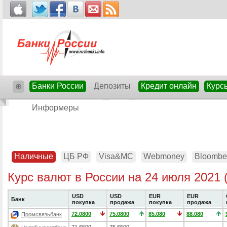
Банки России
Депозиты
Кредит онлайн
Курс
⊕
Информеры
Наличные
ЦБ РФ
Visa&MC
Webmoney
Bloombe
Курс валют в России на 24 июля 2021 
USD
USD
EUR
EUR
Банк
покупка
продажа
покупка
продажа
72.0800
75.0800
85.080
88.080
Промсвязьбанк