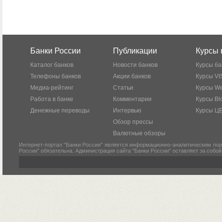
Банки России
Публикации
Курсы 
Каталог банков
Новости банков
Курсы ба
Телефоны банков
Акции банков
Курсы VI
Медиа-рейтинг
Статьи
Курсы W
Работа в банке
Комментарии
Курсы Bl
Денежные переводы
Интервью
Курсы Ц
Обзор прессы
Валютные обзоры
Интернет-портал "Банки России" является информационно-аналитическим пор
России" обязательна. Администрация сайта "Банки России" оставляет за собо