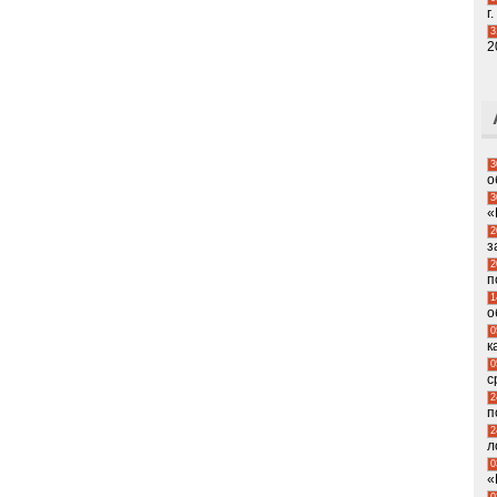
г.
3
2
3
о
3
«
2
з
2
п
1
о
0
к
0
с
2
п
2
л
0
«
0