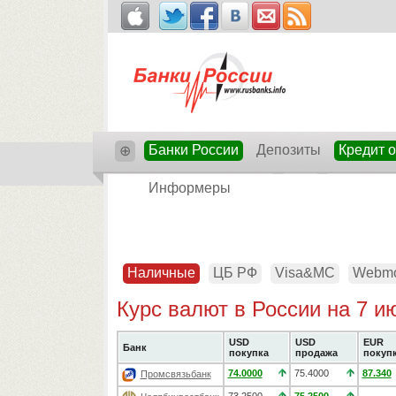
Банки России
Депозиты
Кредит 
⊕
Информеры
Наличные
ЦБ РФ
Visa&MC
Webm
Курс валют в России на 7 и
USD
USD
EUR
Банк
покупка
продажа
покуп
74.0000
75.4000
87.340
Промсвязьбанк