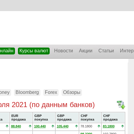
онлайн
Курсы валют
Новости
Акции
Статьи
Интер
oney
Bloomberg
Forex
Обзоры
юля 2021 (по данным банков)
EUR
GBP
GBP
CHF
CHF
ка
продажа
покупка
продажа
покупка
продажа
88.840
100.440
105.440
78.1800
83.1800