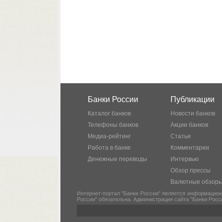
Банки России
Публикации
Каталог банков
Новости банков
Телефоны банков
Акции банков
Медиа-рейтинг
Статьи
Работа в банке
Комментарии
Денежные переводы
Интервью
Обзор прессы
Валютные обзор
Интернет-портал "Банки России" является информацион
России" обязательна. Администрация сайта "Банки Росс