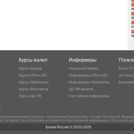
1
в
1
ф
1
о
0
к
Курсы валют
Информеры
Полезн
Курсы банков
Наличный обмен
Forex TV
Курсы VISA и MC
Информеры VISA и MC
Литерату
Курсы Webmoney
Информеры Webmoney
Банковс
Курсы Bloomberg
ЦБ РФ валюта
Курсы ЦБ РФ
Составные информеры
ы
но-аналитическим порталом, посвященный банковскому сектору Российской Федераци
ии" оставляет за собой право на обработку персональной информации о Пользователе
Банки России © 2010-2026