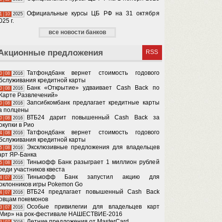
Официальные курсы ЦБ РФ на 31 октября
1
10
2025
025 г.
все новости банков
Акционные предложения
RSS
Татфондбанк вернет стоимость годового
0
08
2016
бслуживания кредитной карты
Банк «Открытие» удваивает Cash Back по
0
08
2016
Карте Развлечений»
Запсибкомбанк предлагает кредитные карты
0
08
2016
а полцены
ВТБ24 дарит повышенный Cash Back за
0
08
2016
окупки в Рио
Татфондбанк вернет стоимость годового
4
08
2016
бслуживания кредитной карты
Эксклюзивные предложения для владельцев
5
08
2016
арт ЯР-Банка
Тинькофф Банк разыграет 1 миллион рублей
5
08
2016
реди участников квеста
Тинькофф Банк запустил акцию для
4
07
2016
оклонников игры Pokemon Go
ВТБ24 предлагает повышенный Cash Back
4
07
2016
овцам покемонов
Особые привилегии для владельцев карт
3
07
2016
Мир» на рок-фестивале НАШЕСТВИЕ-2016
Летние предложения от MasterCard
3
07
2016