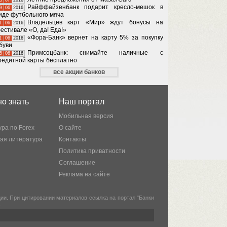
Райффайзенбанк подарит кресло-мешок в
9
06
2016
иде футбольного мяча
Владельцев карт «Мир» ждут бонусы на
1
06
2016
естивале «О, да! Еда!»
«Фора-Банк» вернет на карту 5% за покупку
1
06
2016
буви
Примсоцбанк: снимайте наличные с
5
06
2016
редитной карты бесплатно
все акции банков
о знать
Наш портал
Мобильная версия
ра по Forex
О сайте
кая литература
Контакты
Политика приватности
Соглашение
Реклама на сайте
и. При цитировании материалов ссылка на портал "Банки
.