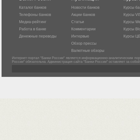
Каталог банков
Новости банков
Курсы ба
Телефоны банков
Акции банков
Курсы VI
Медиа-рейтинг
Статьи
Курсы W
Работа в банке
Комментарии
Курсы Bl
Денежные переводы
Интервью
Курсы Ц
Обзор прессы
Валютные обзоры
Интернет-портал "Банки России" является информационно-аналитическим пор
России" обязательна. Администрация сайта "Банки России" оставляет за собо