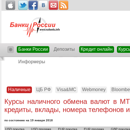
Банки России
Депозиты
Кредит онлайн
Курс
⊕
Информеры
Наличные
ЦБ РФ
Visa&MC
Webmoney
Bloombe
Курсы наличного обмена валют в МТ
кредиты, вклады, номера телефонов и
по состоянию на 19 января 2018
USD покупка
USD продажа
EUR покупка
EUR продажа
GBP покупка