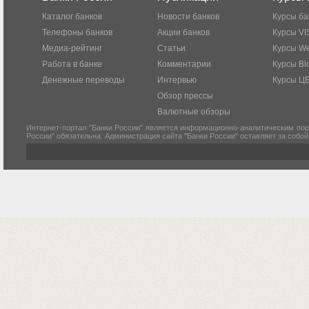
Каталог банков
Новости банков
Курсы ба
Телефоны банков
Акции банков
Курсы VI
Медиа-рейтинг
Статьи
Курсы W
Работа в банке
Комментарии
Курсы Bl
Денежные переводы
Интервью
Курсы Ц
Обзор прессы
Валютные обзоры
Интернет-портал "Банки России" является информационно-аналитическим пор
России" обязательна. Администрация сайта "Банки России" оставляет за собо