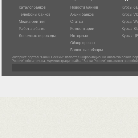
Каталог банков
Новости банков
Курсы ба
Телефоны банков
Акции банков
Курсы VI
Медиа-рейтинг
Статьи
Курсы W
Работа в банке
Комментарии
Курсы Bl
Денежные переводы
Интервью
Курсы Ц
Обзор прессы
Валютные обзоры
Интернет-портал "Банки России" является информационно-аналитическим пор
России" обязательна. Администрация сайта "Банки России" оставляет за собо