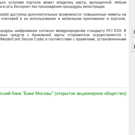
аться услугами портала может владелец карты, выпущенной любым
ом в сеть Интернет без прохождения процедуры регистрации.
mobile доступны дополнительные возможности: повышенные лимиты на
 платежей и их использование в мобильном приложении и портале,
оцедуры шифрования согласно международному стандарту PCI DSS. В
жных средств с банковской карты отправителя осуществляется с
a/MasterCard Secure Code) в соответствии с правилами, установленными
ский банк "Банк Москвы" (открытое акционерное общество)