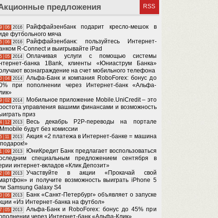
Акционные предложения
RSS
Райффайзенбанк подарит кресло-мешок в
9
06
2016
иде футбольного мяча
Райффайзенбанк: пользуйтесь Интернет-
5
06
2016
анком R-Connect и выигрывайте iPad
Оплачивая услуги с помощью системы
5
05
2014
нтернет-банка 1Bank, клиенты «Юниаструм Банка»
олучают вознаграждение на счет мобильного телефона
Альфа-Банк и компания RoboForex: бонус до
0
04
2014
0% при пополнении через Интернет-банк «Альфа-
лик»
Мобильное приложение Mobile.UniCredit – это
9
02
2014
ростота управления вашими финансами и возможность
ыиграть приз
Весь декабрь P2P-переводы на портале
4
12
2013
Мmobile будут без комиссии
Акция «2 платежа в Интернет-банке = машина
5
11
2013
 подарок!»
ЮниКредит Банк предлагает воспользоваться
1
09
2013
оследним специальным предложением сентября в
ерии интернет-вкладов «Клик Депозит»
Участвуйте в акции «Прокачай свой
2
08
2013
мартфон» и получите возможность выиграть iPhone 5
ли Samsung Galaxy S4
Банк «Санкт-Петербург» объявляет о запуске
0
06
2013
кции «Из Интернет-банка на футбол»
Альфа-Банк и RoboForex: бонус до 45% при
7
05
2013
ополнении через Интернет-банк «Альфа-Клик»