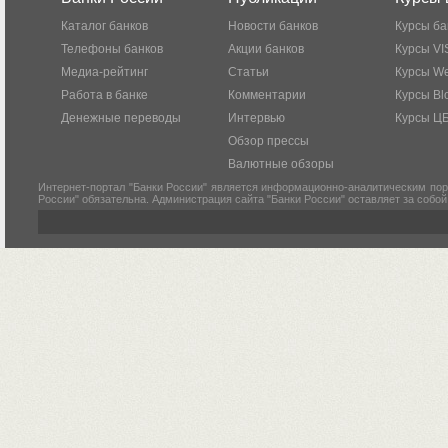
Каталог банков
Новости банков
Курсы ба
Телефоны банков
Акции банков
Курсы VI
Медиа-рейтинг
Статьи
Курсы W
Работа в банке
Комментарии
Курсы Bl
Денежные переводы
Интервью
Курсы Ц
Обзор прессы
Валютные обзоры
Интернет-портал "Банки России" является информационно-аналитическим пор
России" обязательна. Администрация сайта "Банки России" оставляет за собо