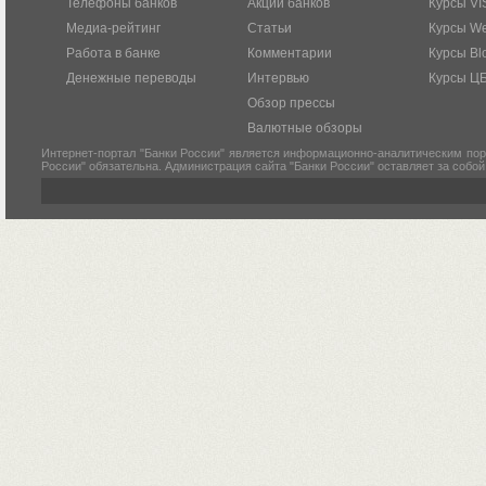
Телефоны банков
Акции банков
Курсы VI
Медиа-рейтинг
Статьи
Курсы W
Работа в банке
Комментарии
Курсы Bl
Денежные переводы
Интервью
Курсы Ц
Обзор прессы
Валютные обзоры
Интернет-портал "Банки России" является информационно-аналитическим пор
России" обязательна. Администрация сайта "Банки России" оставляет за собо