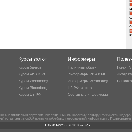
1
в
1
ф
1
о
0
к
Курсы валют
Информеры
Полезн
Курсы банков
Наличный обмен
Forex TV
Курсы VISA и MC
Информеры VISA и MC
Литерату
Курсы Webmoney
Информеры Webmoney
Банковс
Курсы Bloomberg
ЦБ РФ валюта
Курсы ЦБ РФ
Составные информеры
ы
но-аналитическим порталом, посвященный банковскому сектору Российской Федераци
ии" оставляет за собой право на обработку персональной информации о Пользователе
Банки России © 2010-2026