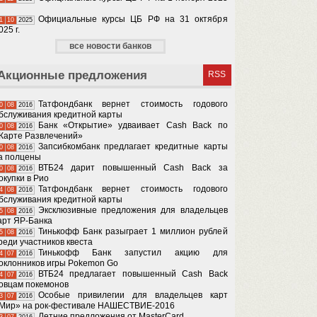
Официальные курсы ЦБ РФ на 31 октября
1
10
2025
025 г.
все новости банков
Акционные предложения
RSS
Татфондбанк вернет стоимость годового
0
08
2016
бслуживания кредитной карты
Банк «Открытие» удваивает Cash Back по
0
08
2016
Карте Развлечений»
Запсибкомбанк предлагает кредитные карты
0
08
2016
а полцены
ВТБ24 дарит повышенный Cash Back за
0
08
2016
окупки в Рио
Татфондбанк вернет стоимость годового
4
08
2016
бслуживания кредитной карты
Эксклюзивные предложения для владельцев
5
08
2016
арт ЯР-Банка
Тинькофф Банк разыграет 1 миллион рублей
5
08
2016
реди участников квеста
Тинькофф Банк запустил акцию для
4
07
2016
оклонников игры Pokemon Go
ВТБ24 предлагает повышенный Cash Back
4
07
2016
овцам покемонов
Особые привилегии для владельцев карт
3
07
2016
Мир» на рок-фестивале НАШЕСТВИЕ-2016
Летние предложения от MasterCard
3
07
2016