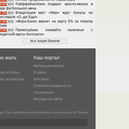
Райффайзенбанк подарит кресло-мешок в
9
06
2016
иде футбольного мяча
Владельцев карт «Мир» ждут бонусы на
1
06
2016
естивале «О, да! Еда!»
«Фора-Банк» вернет на карту 5% за покупку
1
06
2016
буви
Примсоцбанк: снимайте наличные с
5
06
2016
редитной карты бесплатно
все акции банков
о знать
Наш портал
Мобильная версия
ра по Forex
О сайте
кая литература
Контакты
Политика приватности
Соглашение
Реклама на сайте
и. При цитировании материалов ссылка на портал "Банки
.