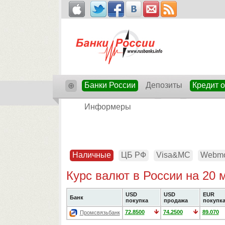
Банки России
Депозиты
Кредит 
⊕
Информеры
Наличные
ЦБ РФ
Visa&MC
Webm
Курс валют в России на 20 
USD
USD
EUR
Банк
покупка
продажа
покупк
72.8500
74.2500
89.070
Промсвязьбанк