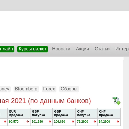
онлайн
Курсы валют
Новости
Акции
Статьи
Интер
oney
Bloomberg
Forex
Обзоры
мая 2021 (по данным банков)
EUR
GBP
GBP
CHF
CHF
а
продажа
покупка
продажа
покупка
продажа
90.570
101.630
106.630
79.2900
84.2900