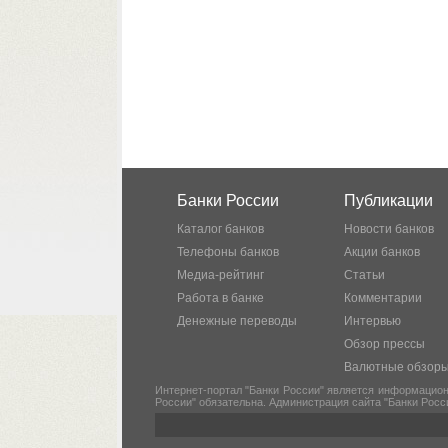
Банки России
Публикации
Каталог банков
Новости банков
Телефоны банков
Акции банков
Медиа-рейтинг
Статьи
Работа в банке
Комментарии
Денежные переводы
Интервью
Обзор прессы
Валютные обзор
Интернет-портал "Банки России" является информацион
России" обязательна. Администрация сайта "Банки Росс