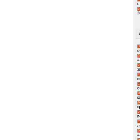
г.
3
2
3
о
3
«
2
з
2
п
1
о
0
к
0
с
2
п
2
л
0
«
0