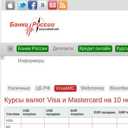
Банки России
Депозиты
Кредит онлайн
Курс
⊕
Информеры
Наличные
ЦБ РФ
Visa&MC
Webmoney
Bloombe
Курсы валют Visa и Mastercard на 10 
USD
USD
EUR
EUR продажа
GBP п
Система
покупка
продажа
покупка
VISA
MC