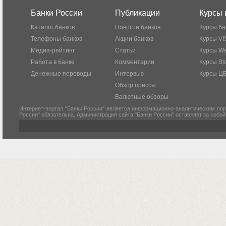
Банки России
Публикации
Курсы 
Каталог банков
Новости банков
Курсы ба
Телефоны банков
Акции банков
Курсы VI
Медиа-рейтинг
Статьи
Курсы W
Работа в банке
Комментарии
Курсы Bl
Денежные переводы
Интервью
Курсы Ц
Обзор прессы
Валютные обзоры
Интернет-портал "Банки России" является информационно-аналитическим пор
России" обязательна. Администрация сайта "Банки России" оставляет за собо