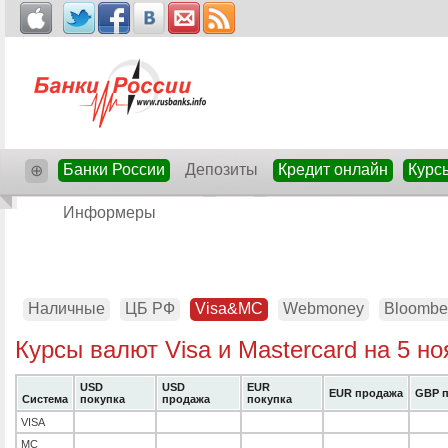
Банки России
Депозиты
Кредит онлайн
Курс
⊕
Информеры
Наличные
ЦБ РФ
Visa&MC
Webmoney
Bloombe
Курсы валют Visa и Mastercard на 5 н
USD
USD
EUR
EUR продажа
GBP п
Система
покупка
продажа
покупка
VISA
MC