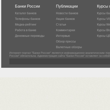
Банки России
Публикации
Курсы 
Каталог банков
Новости банков
Курсы ба
Телефоны банков
Акции банков
Курсы VI
Медиа-рейтинг
Статьи
Курсы W
Работа в банке
Комментарии
Курсы Bl
Денежные переводы
Интервью
Курсы Ц
Обзор прессы
Валютные обзоры
Интернет-портал "Банки России" является информационно-аналитическим пор
России" обязательна. Администрация сайта "Банки России" оставляет за собо