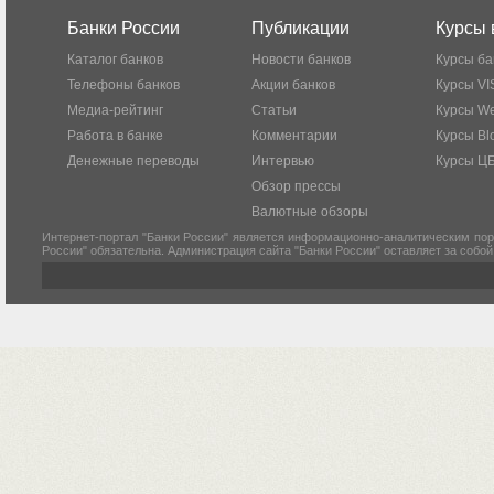
Банки России
Публикации
Курсы 
Каталог банков
Новости банков
Курсы ба
Телефоны банков
Акции банков
Курсы VI
Медиа-рейтинг
Статьи
Курсы W
Работа в банке
Комментарии
Курсы Bl
Денежные переводы
Интервью
Курсы Ц
Обзор прессы
Валютные обзоры
Интернет-портал "Банки России" является информационно-аналитическим пор
России" обязательна. Администрация сайта "Банки России" оставляет за собо