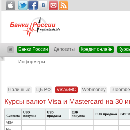
Банки России
Депозиты
Кредит онлайн
Курс
⊕
Информеры
Наличные
ЦБ РФ
Visa&MC
Webmoney
Bloombe
Курсы валют Visa и Mastercard на 30 
USD
USD
EUR
EUR продажа
GBP п
Система
покупка
продажа
покупка
VISA
MC