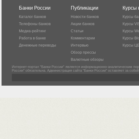
Банки России
Публикации
Курсы 
Каталог банков
Новости банков
Курсы ба
Телефоны банков
Акции банков
Курсы VI
Медиа-рейтинг
Статьи
Курсы W
Работа в банке
Комментарии
Курсы Bl
Денежные переводы
Интервью
Курсы Ц
Обзор прессы
Валютные обзоры
Интернет-портал "Банки России" является информационно-аналитическим пор
России" обязательна. Администрация сайта "Банки России" оставляет за собо