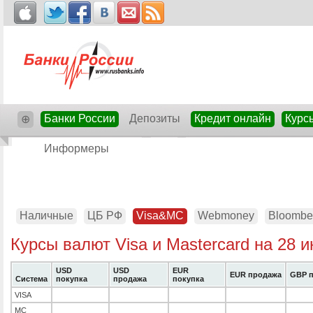
Банки России
Депозиты
Кредит онлайн
Курс
⊕
Информеры
Наличные
ЦБ РФ
Visa&MC
Webmoney
Bloombe
Курсы валют Visa и Mastercard на 28 
USD
USD
EUR
EUR продажа
GBP п
Система
покупка
продажа
покупка
VISA
MC